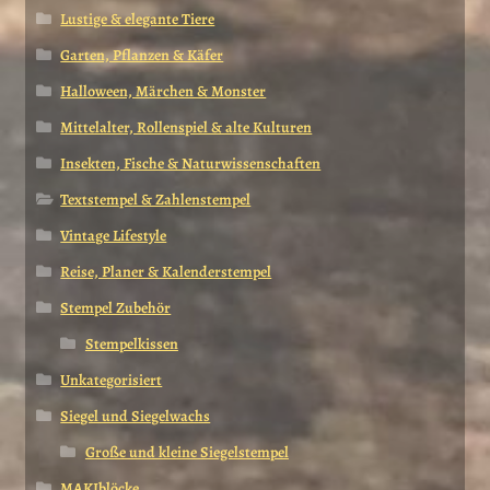
Lustige & elegante Tiere
Garten, Pflanzen & Käfer
Halloween, Märchen & Monster
Mittelalter, Rollenspiel & alte Kulturen
Insekten, Fische & Naturwissenschaften
Textstempel & Zahlenstempel
Vintage Lifestyle
Reise, Planer & Kalenderstempel
Stempel Zubehör
Stempelkissen
Unkategorisiert
Siegel und Siegelwachs
Große und kleine Siegelstempel
MAKIblöcke