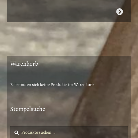
Dieses
Produkt
weist
mehrere
Varianten
auf.
Die
Warenkorb
Optionen
können
auf
Es befinden sich keine Produkte im Warenkorb.
der
Produktseite
gewählt
Stempelsuche
werden
Suche
Suchen
nach: