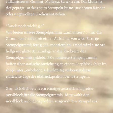
vulkanisierten Gummi, Maße ca. 8,1 x 5,1 cm. Das Motiv ist
tief geprägt, so dass beim Stempeln keine unschönen Ränder
oder ungewollten Flächen entstehen.
**Auch noch wichtig:**
Wir bieten unsere Stempelgummis „unmontiert“ (= nur die
Gummilage!) oder mit einem Aufschlag von 0,90 Euro (je
Stempelgummi) fertig „EZ-montiert“ an. Dabei wird eine Art
hellgraue glatte Schaumlage an die Rückseite des
Stempelgummis geklebt. EZ-montierte Stempelgummis
haften über statische Anziehung an einem Acrylblock (hier im
shop unter „Zubehör“). Gleichzeitig verbessert diese
elastische Lage die Abdruckqualität beim Stempeln.
Grundsätzlich reicht ein einziger ausreichend großer
Acrylblock für alle Stempelgummis. Bitte wählt den
Acrylblock nach dem größten ausgewählten Stempel aus.