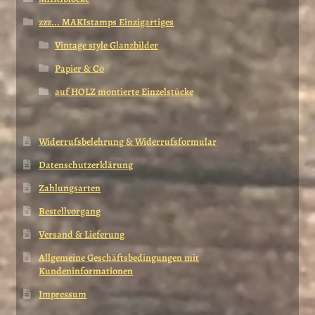
zzz... MAKIstamps Einzigartiges
Vintage style Glanzbilder
Papier & Co
auf HOLZ montierte Einzelstücke
Widerrufsbelehrung & Widerrufsformular
Datenschutzerklärung
Zahlungsarten
Bestellvorgang
Versand & Lieferung
Allgemeine Geschäftsbedingungen mit
Kundeninformationen
Impressum