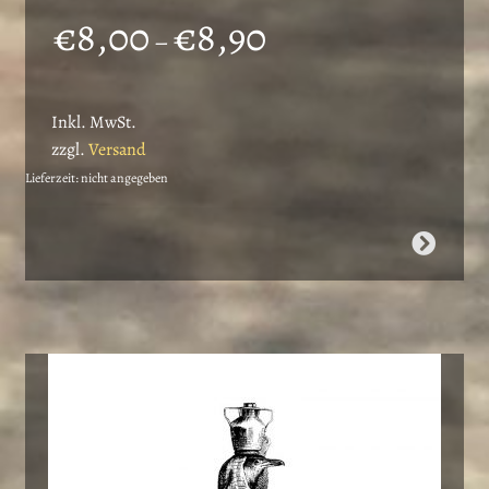
Preisspanne:
€
8,00
€
8,90
–
€8,00
bis
Inkl. MwSt.
€8,90
zzgl.
Versand
Lieferzeit: nicht angegeben
Dieses
Produkt
weist
mehrere
Varianten
auf.
Die
Optionen
können