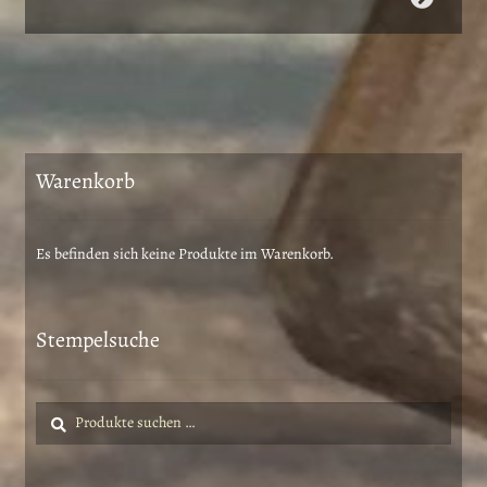
Produkt
weist
mehrere
Varianten
auf.
Die
Warenkorb
Optionen
können
auf
Es befinden sich keine Produkte im Warenkorb.
der
Produktseite
gewählt
Stempelsuche
werden
Suche
Suchen
nach: