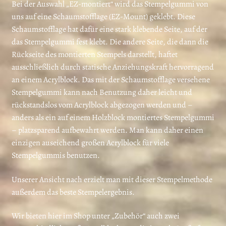
Bei der Auswahl „EZ-montiert“ wird das Stempelgummi von
uns auf eine Schaumstofflage (EZ-Mount) geklebt. Diese
Schaumstofflage hat dafür eine stark klebende Seite, auf der
das Stempelgummi fest klebt. Die andere Seite, die dann die
Rückseite des montierten Stempels darstellt, haftet
ausschließlich durch statische Anziehungskraft hervorragend
an einem Acrylblock. Das mit der Schaumstofflage versehene
Stempelgummi kann nach Benutzung daher leicht und
rückstandslos vom Acrylblock abgezogen werden und –
anders als ein auf einem Holzblock montiertes Stempelgummi
– platzsparend aufbewahrt werden. Man kann daher einen
einzigen auseichend großen Acrylblock für viele
Stempelgummis benutzen.
Unserer Ansicht nach erzielt man mit dieser Stempelmethode
außerdem das beste Stempelergebnis.
Wir bieten hier im Shop unter „Zubehör“ auch zwei