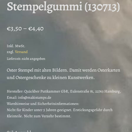
Stempelgummi (130713)
Preisspanne:
€
3,50
–
€
4,40
€3,50
Inkl. MwSt.
bis
zzgl.
Versand
€4,40
Lieferzeit: nicht angegeben
Oster Stempel mit alten Bildern. Damit werden Osterkarten
und Ostergeschenke zu kleinen Kunstwerken.
Hersteller:
Quäckber Puttkammer GbR, Eulenstraße 81, 22763 Hamburg,
Email: info@makistamps.de
Warnhinweise und Sicherheitsinformationen:
Nicht für Kinder unter 5 Jahren geeignet. Erstickungsgefahr durch
Kleinteile. Nicht zum Verzehr bestimmt.