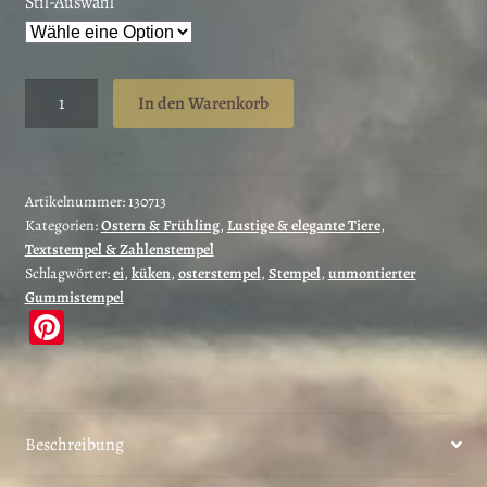
Stil-Auswahl
Osterstempel
In den Warenkorb
Küken
im
Eierkorb
/
Artikelnummer:
130713
Kategorien:
Ostern & Frühling
,
Lustige & elegante Tiere
,
Unmontiertes
Textstempel & Zahlenstempel
Stempelgummi
Schlagwörter:
ei
,
küken
,
osterstempel
,
Stempel
,
unmontierter
(130713)
Gummistempel
Menge
Pi
nt
er
es
Beschreibung
t