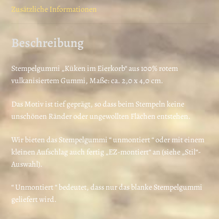
Zusätzliche Informationen
Beschreibung
Stempelgummi „Küken im Eierkorb“ aus 100% rotem
vulkanisiertem Gummi, Maße: ca. 2,0 x 4,0 cm.
Das Motiv ist tief geprägt, so dass beim Stempeln keine
unschönen Ränder oder ungewollten Flächen entstehen.
Wir bieten das Stempelgummi “ unmontiert “ oder mit einem
kleinen Aufschlag auch fertig „EZ-montiert“ an (siehe „Stil“-
Auswahl).
“ Unmontiert “ bedeutet, dass nur das blanke Stempelgummi
geliefert wird.