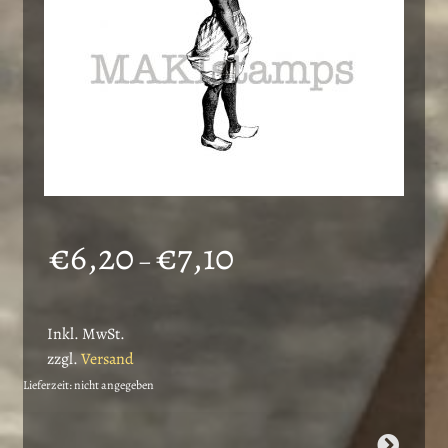
Preisspanne:
€
6,20
€
7,10
–
€6,20
bis
Inkl. MwSt.
€7,10
zzgl.
Versand
Lieferzeit: nicht angegeben
Dieses