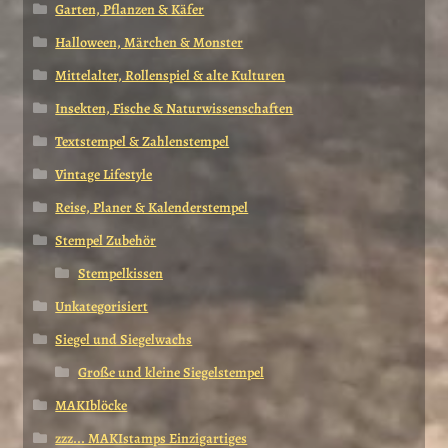
Garten, Pflanzen & Käfer
Halloween, Märchen & Monster
Mittelalter, Rollenspiel & alte Kulturen
Insekten, Fische & Naturwissenschaften
Textstempel & Zahlenstempel
Vintage Lifestyle
Reise, Planer & Kalenderstempel
Stempel Zubehör
Stempelkissen
Unkategorisiert
Siegel und Siegelwachs
Große und kleine Siegelstempel
MAKIblöcke
zzz... MAKIstamps Einzigartiges