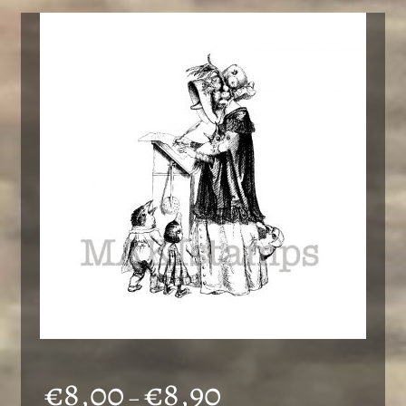
Preisspanne:
€
8,00
€
8,90
–