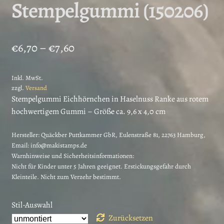
Stempelgummi (150206)
Preisspanne:
€
6,70
–
€
7,60
€6,70
Inkl. MwSt.
bis
zzgl.
Versand
€7,60
Stempelgummi Eichhörnchen in Haselnuss Ranke aus rotem
hochwertigem Gummi – Größe ca. 9,6 x 4,0 cm
Hersteller:
Quäckber Puttkammer GbR, Eulenstraße 81, 22763 Hamburg,
Email: info@makistamps.de
Warnhinweise und Sicherheitsinformationen:
Nicht für Kinder unter 5 Jahren geeignet. Erstickungsgefahr durch
Kleinteile. Nicht zum Verzehr bestimmt.
Stil-Auswahl
Zurücksetzen