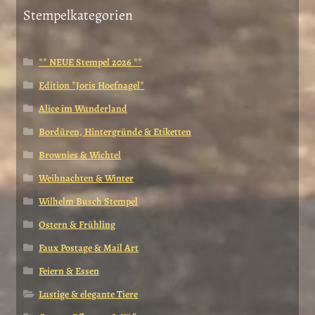
Stempelkategorien
** NEUE Stempel 2026 **
Edition *Joris Hoefnagel*
Alice im Wunderland
Bordüren, Hintergründe & Etiketten
Brownies & Wichtel
Weihnachten & Winter
Wilhelm Busch Stempel
Ostern & Frühling
Faux Postage & Mail Art
Feiern & Essen
Lustige & elegante Tiere