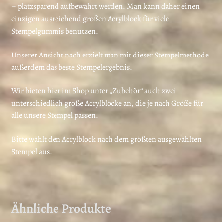
– platzsparend aufbewahrt werden. Man kann daher einen
einzigen ausreichend großen Acrylblock für viele
Stempelgummis benutzen.
Unserer Ansicht nach erzielt man mit dieser Stempelmethode
außerdem das beste Stempelergebnis.
Wir bieten hier im Shop unter „Zubehör“ auch zwei
unterschiedlich große Acrylblöcke an, die je nach Größe für
alle unsere Stempel passen.
Bitte wählt den Acrylblock nach dem größten ausgewählten
Stempel aus.
Ähnliche Produkte