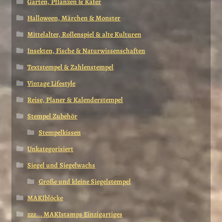
Garten, Pflanzen & Käfer
Halloween, Märchen & Monster
Mittelalter, Rollenspiel & alte Kulturen
Insekten, Fische & Naturwissenschaften
Textstempel & Zahlenstempel
Vintage Lifestyle
Reise, Planer & Kalenderstempel
Stempel Zubehör
Stempelkissen
Unkategorisiert
Siegel und Siegelwachs
Große und kleine Siegelstempel
MAKIblöcke
zzz... MAKIstamps Einzigartiges