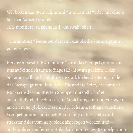
Wir bieten das Stempelgummi “ unmontiert “ oder mit einem
kleinen Aufschlag auch
„EZ-montiert“ an (siehe „Stil“-Auswahl oben).
“ Unmontiert “ bedeutet, dass nur das blanke Stempelgummi
geliefert wird.
Bei der Auswahl „EZ-montiert“ wird das Stempelgummi von
uns auf eine Schaumstofflage (EZ-Mount) geklebt. Diese
Schaumstofflage hat dafür eine stark klebende Seite, auf der
das Stempelgummi fest klebt. Die andere Seite, die dann die
Rückseite des montierten Stempels darstellt, haftet
ausschließlich durch statische Anziehungskraft hervorragend
an einem Acrylblock. Das mit der Schaumstofflage versehene
Stempelgummi kann nach Benutzung daher leicht und
rückstandslos vom Acrylblock abgezogen werden und –
anders als ein auf einem Holzblock montiertes Stempelgummi