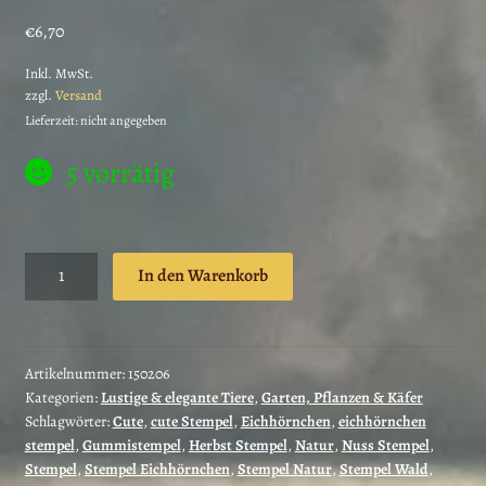
€
6,70
Inkl. MwSt.
zzgl.
Versand
Lieferzeit: nicht angegeben
5 vorrätig
Eichhörnchen
In den Warenkorb
in
Haselnuss
Ranke
/
Artikelnummer:
150206
Kategorien:
Lustige & elegante Tiere
,
Garten, Pflanzen & Käfer
Stempelgummi
Schlagwörter:
Cute
,
cute Stempel
,
Eichhörnchen
,
eichhörnchen
(150206)
stempel
,
Gummistempel
,
Herbst Stempel
,
Natur
,
Nuss Stempel
,
Menge
Stempel
,
Stempel Eichhörnchen
,
Stempel Natur
,
Stempel Wald
,