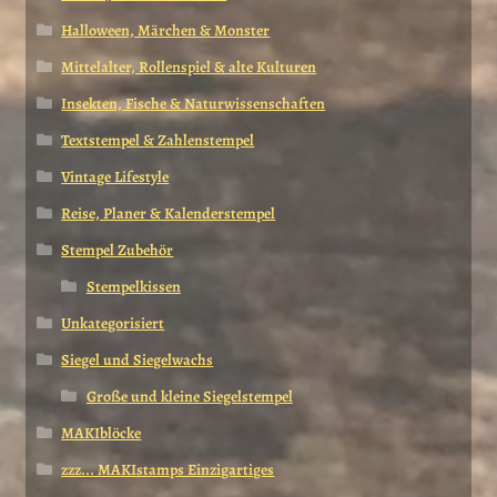
Halloween, Märchen & Monster
Mittelalter, Rollenspiel & alte Kulturen
Insekten, Fische & Naturwissenschaften
Textstempel & Zahlenstempel
Vintage Lifestyle
Reise, Planer & Kalenderstempel
Stempel Zubehör
Stempelkissen
Unkategorisiert
Siegel und Siegelwachs
Große und kleine Siegelstempel
MAKIblöcke
zzz... MAKIstamps Einzigartiges