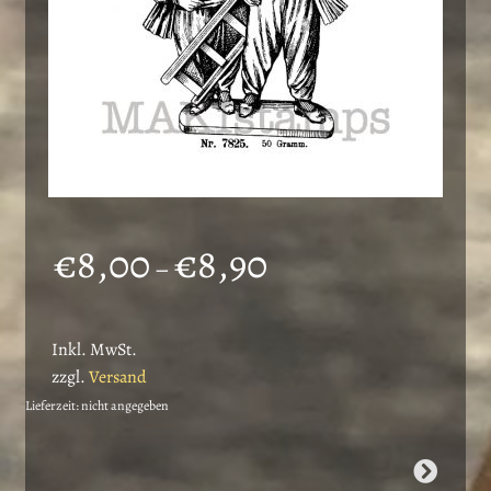
Preisspanne:
€
8,00
€
8,90
–
€8,00
bis
Inkl. MwSt.
€8,90
zzgl.
Versand
Lieferzeit: nicht angegeben
Dieses