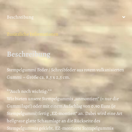
er
es
Beschreibung
t
Zusätzliche Informationen
Beschreibung
Stempelgummi Feder / Schreibfeder aus rotem vulkanisierten
Gummi – Größe ca. 8,5 x 2,5 cm.
**Auch noch wichtig:**
Wir bieten unsere Stempelgummis „unmontiert“ (= nur die
Gummilage!) oder mit einem Aufschlag von 0,90 Euro (je
Stempelgummi) fertig „EZ-montiert“ an. Dabei wird eine Art
hellgraue glatte Schaumlage an die Rückseite des
Stempelgummis geklebt. EZ-montierte Stempelgummis