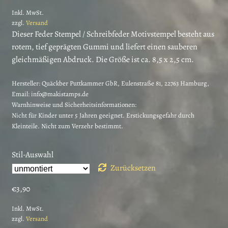
Inkl. MwSt.
bis
zzgl.
Versand
€4,80
Dieser Feder Stempel / Schreibfeder Motivstempel besteht aus
rotem, tief geprägten Gummi und liefert einen sauberen
gleichmäßigen Abdruck. Die Größe ist ca. 8,5 x 2,5 cm.
Hersteller:
Quäckber Puttkammer GbR, Eulenstraße 81, 22763 Hamburg,
Email: info@makistamps.de
Warnhinweise und Sicherheitsinformationen:
Nicht für Kinder unter 5 Jahren geeignet. Erstickungsgefahr durch
Kleinteile. Nicht zum Verzehr bestimmt.
Stil-Auswahl
Zurücksetzen
€
3,90
Inkl. MwSt.
zzgl.
Versand