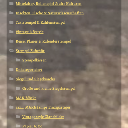
Mittelalter, Rollenspiel & alte Kulturen
Insekten, Fische & Naturwissenschaften
Textstempel & Zahlenstempel
Vintage Lifestyle
Reise, Planer & Kalenderstempel
Stempel Zubehör
Stempelkissen
Unkategorisiert
Siegel und Siegelwachs
Große und kleine Siegelstempel
MAKIblöcke
zzz... MAKIstamps Einzigartiges
Vintage style Glanzbilder
Papier & Co