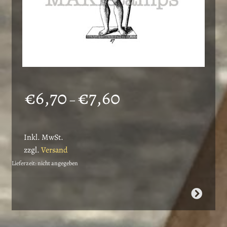
Preisspanne:
€
6,70
€
7,60
–
€6,70
bis
Inkl. MwSt.
€7,60
zzgl.
Versand
Lieferzeit: nicht angegeben
Dieses
Produkt
weist