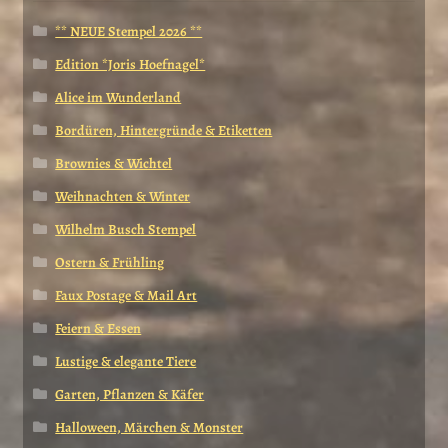
** NEUE Stempel 2026 **
Edition *Joris Hoefnagel*
Alice im Wunderland
Bordüren, Hintergründe & Etiketten
Brownies & Wichtel
Weihnachten & Winter
Wilhelm Busch Stempel
Ostern & Frühling
Faux Postage & Mail Art
Feiern & Essen
Lustige & elegante Tiere
Garten, Pflanzen & Käfer
Halloween, Märchen & Monster