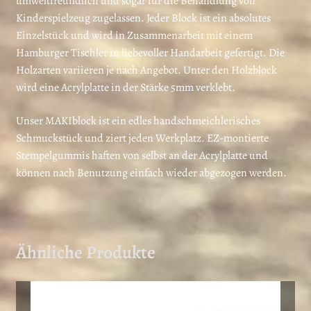
umweltfreundlich und sogar für die Behandlung von
Kinderspielzeug zugelassen. Jeder Block ist ein absolutes
Einzelstück und wird in Zusammenarbeit mit einem
Hamburger Tischler in liebevoller Handarbeit gefertigt. Die
Holzarten variieren je nach Angebot. Unter den Holzblock
wird eine Acrylplatte in der Stärke 5mm verklebt.
Unser MAKIblock ist ein edles handschmeichlerisches
Schmuckstück und ziert jeden Werkplatz. EZ-montierte
Stempelgummis haften von selbst an der Acrylplatte und
können nach Benutzung einfach wieder abgezogen werden.
Ähnliche Produkte