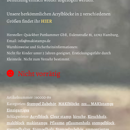
Benutzung einfach wieder abgezogen werden.
Unsere herkömmlichen Acrylblöcke in 2 verschiedenen
Größen findet ihr
HIER
Hersteller:
Quäckber Puttkammer GbR, Eulenstraße 81, 22763 Hamburg,
Email: info@makistamps.de
Warnhinweise und Sicherheitsinformationen:
Nicht für Kinder unter 5 Jahren geeignet. Erstickungsgefahr durch
Kleinteile. Nicht zum Verzehr bestimmt.
Nicht vorrätig
Artikelnummer:
190000-89
Kategorien:
Stempel Zubehör
,
MAKIblöcke
,
zzz... MAKIstamps
Einzigartiges
Schlagwörter:
Acrylblock
,
Clear stamp
,
kirsche
,
Kirschholz
,
makiblock
,
makistamps
,
Pflaume
,
pflaumenholz
,
stempelblock
,
stempelhalter
,
Stempelholz
,
Stempelzubehör
,
unmontiertes