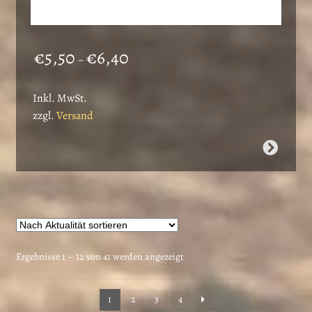
Preisspanne:
€
5,50
€
6,40
–
€5,50
bis
Inkl. MwSt.
€6,40
zzgl.
Versand
Dieses
Produkt
weist
mehrere
Varianten
auf.
Die
Nach
Ergebnisse 1 – 12 von 41 werden angezeigt
Optionen
Aktualität
können
sortiert
1
2
3
4
auf