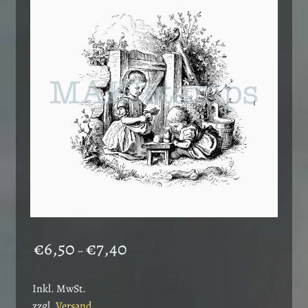
Preisspanne:
€
6,50
€
7,40
–
€6,50
bis
Inkl. MwSt.
€7,40
zzgl.
Versand