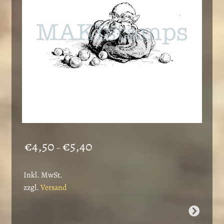
auf
der
Produktseite
gewählt
werden
Preisspanne:
€
4,50
€
5,40
–
€4,50
bis
Inkl. MwSt.
€5,40
zzgl.
Versand
Dieses
Produkt