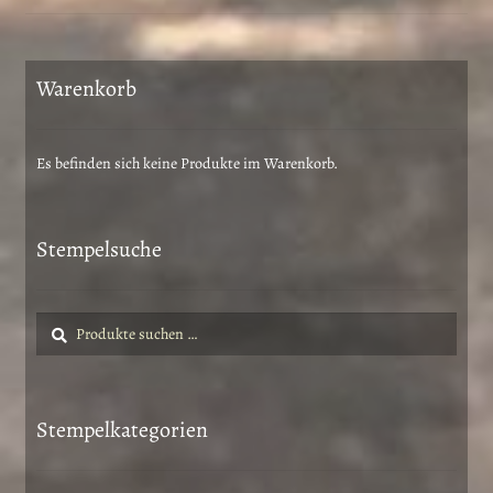
der
Produktseite
gewählt
Warenkorb
werden
Es befinden sich keine Produkte im Warenkorb.
Stempelsuche
Suche
Suchen
nach:
Stempelkategorien