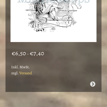
gewählt
werden
Preisspanne:
€
6,50
€
7,40
–
€6,50
bis
Inkl. MwSt.
€7,40
zzgl.
Versand
Dieses
Produkt
weist
mehrere