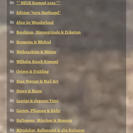
** NEUE Stempel 2026 **
Edition *Joris Hoefnagel*
Alice im Wunderland
Bordüren, Hintergründe & Etiketten
Brownies & Wichtel
Weihnachten & Winter
Wilhelm Busch Stempel
Ostern & Frühling
Faux Postage & Mail Art
Feiern & Essen
Lustige & elegante Tiere
Garten, Pflanzen & Käfer
Halloween, Märchen & Monster
Mittelalter, Rollenspiel & alte Kulturen