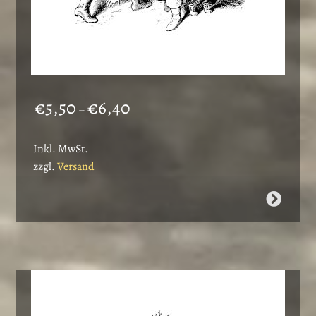
Preisspanne:
€
5,50
€
6,40
–
€5,50
bis
Inkl. MwSt.
€6,40
zzgl.
Versand
Dieses
Produkt
weist
mehrere
Varianten
auf.
Die