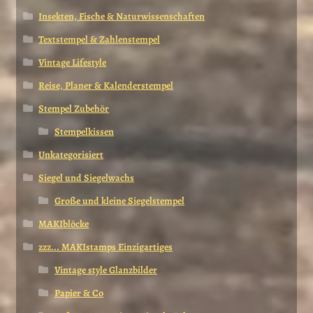
Insekten, Fische & Naturwissenschaften
Textstempel & Zahlenstempel
Vintage Lifestyle
Reise, Planer & Kalenderstempel
Stempel Zubehör
Stempelkissen
Unkategorisiert
Siegel und Siegelwachs
Große und kleine Siegelstempel
MAKIblöcke
zzz... MAKIstamps Einzigartiges
Vintage style Glanzbilder
Papier & Co