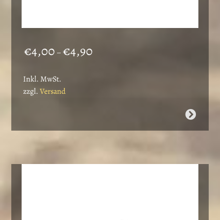
Preisspanne:
€
4,00
€
4,90
–
€4,00
bis
Inkl. MwSt.
€4,90
zzgl.
Versand
Dieses
Produkt
weist
mehrere
Varianten
auf.
Die
Optionen
können