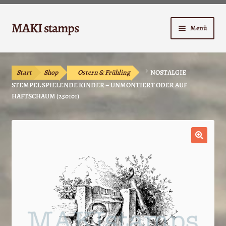
Zur
Zum
MAKI stamps
Menü
Navigation
Inhalt
springen
springen
Shop
Start
Shop
Ostern & Frühling
NOSTALGIE
Warenkorb
STEMPEL SPIELENDE KINDER – UNMONTIERT ODER AUF
HAFTSCHAUM (250101)
Kasse
Anleitungen
🔍
Unterm
Kontakt
öffnen
Mein Konto