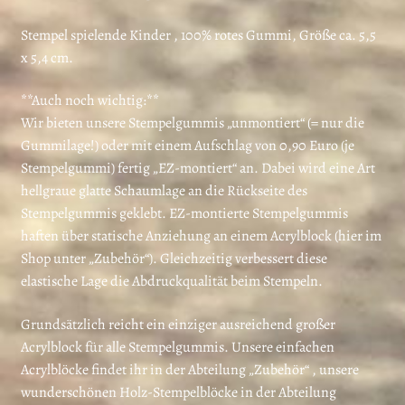
Stempel spielende Kinder , 100% rotes Gummi, Größe ca. 5,5
x 5,4 cm.
**Auch noch wichtig:**
Wir bieten unsere Stempelgummis „unmontiert“ (= nur die
Gummilage!) oder mit einem Aufschlag von 0,90 Euro (je
Stempelgummi) fertig „EZ-montiert“ an. Dabei wird eine Art
hellgraue glatte Schaumlage an die Rückseite des
Stempelgummis geklebt. EZ-montierte Stempelgummis
haften über statische Anziehung an einem Acrylblock (hier im
Shop unter „Zubehör“). Gleichzeitig verbessert diese
elastische Lage die Abdruckqualität beim Stempeln.
Grundsätzlich reicht ein einziger ausreichend großer
Acrylblock für alle Stempelgummis. Unsere einfachen
Acrylblöcke findet ihr in der Abteilung „Zubehör“ , unsere
wunderschönen Holz-Stempelblöcke in der Abteilung