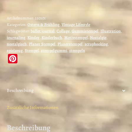
spielende
Kinder
-
Artikelnummer:
250101
Kategorien:
Ostern & Frühling
,
Vintage Lifestyle
unmontiert
Schlagwörter:
bullet journal
,
Collage
,
Gummistempel
,
Illustration
,
oder
journaling
,
Kinder
,
Kinderbuch
,
Motivstempel
,
Nostalgie
,
auf
nostalgisch
,
Planer Stempel
,
Planerstempel
,
scrapbooking
,
Haftschaum
spielzeug
,
Stempel
,
stempelgummi
,
stempeln
(250101)
Pi
Menge
nt
er
es
Beschreibung
t
Zusätzliche Informationen
Beschreibung