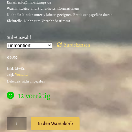
Email: info@makistamps.de
Warnhinweise und Sicherheitsinformationen:
Nicht für Kinder unter 5 Jahren geeignet. Erstickungsgefahr durch
Kleinteile. Nicht zum Verzehr bestimmt.
Stil-Auswahl
Zurücksetzen
€
6,50
Inkl. MwSt.
zzgl.
Versand
Lieferzeit: nicht angegeben
12 vorrätig
Nostalgie
In den Warenkorb
Stempel