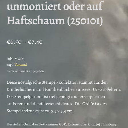
unmontiert oder auf
Haftschaum (250101)
Preisspanne:
€
6,50
–
€
7,40
€6,50
Inkl. MwSt.
bis
zzgl.
Versand
€7,40
Lieferzeit: nicht angegeben
Diese nostalgische Stempel-Kollektion stammt aus den
Kinderbüchern und Familienbüchern unserer Ur-Großeltern.
Das Stempelgummi ist tief geprägt und erzeugt einen
sauberen und detaillierten Abdruck. Die Größe ist des
Stempelabdrucks ist ca. 5,5 x 5,4 cm.
Hersteller:
Quäckber Puttkammer GbR, Eulenstraße 81, 22763 Hamburg,