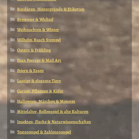
Bordüren, Hintergründe & Etiketten
Brownies & Wichtel
Weihnachten & Winter
Wilhelm Busch Stempel
Ostern & Frühling
Faux Postage & Mail Art
Feiern & Essen
Lustige & elegante Tiere
Garten, Pflanzen & Käfer
Halloween, Märchen & Monster
Mittelalter, Rollenspiel & alte Kulturen
Insekten, Fische & Naturwissenschaften
Textstempel & Zahlenstempel