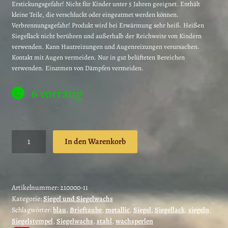
Erstickungsgefahr! Nicht für Kinder unter 5 Jahren geeignet. Enthält
kleine Teile, die verschluckt oder eingeatmet werden können.
Verbrennungsgefahr! Produkt wird bei Erwärmung sehr heiß. Heißen
Siegellack nicht berühren und außerhalb der Reichweite von Kindern
verwenden. Kann Hautreizungen und Augenreizungen verursachen.
Kontakt mit Augen vermeiden. Nur in gut belüfteten Bereichen
verwenden. Einatmen von Dämpfen vermeiden.
6 vorrätig
Siegelwachs
In den Warenkorb
Perlen
Brieftauben
blau
zum
Artikelnummer:
210000-11
Kategorie:
Siegel und Siegelwachs
Schmelzen
Schlagwörter:
blau
,
Brieftaube
,
metallic
,
Siegel
,
Siegellack
,
siegeln
,
50
Siegelstempel
,
Siegelwachs
,
stahl
,
wachsperlen
Stück