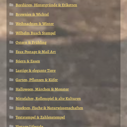
Bordüren, Hintergründe & Etiketten
Brownies & Wichtel
Weihnachten & Winter
Wilhelm Busch Stempel
Ostern & Frühling
Faux Postage & Mail Art
Feiern & Essen
Lustige & elegante Tiere
Garten, Pflanzen & Käfer
Halloween, Märchen & Monster
Mittelalter, Rollenspiel & alte Kulturen
Insekten, Fische & Naturwissenschaften
Textstempel & Zahlenstempel
Vintage Lifestyle