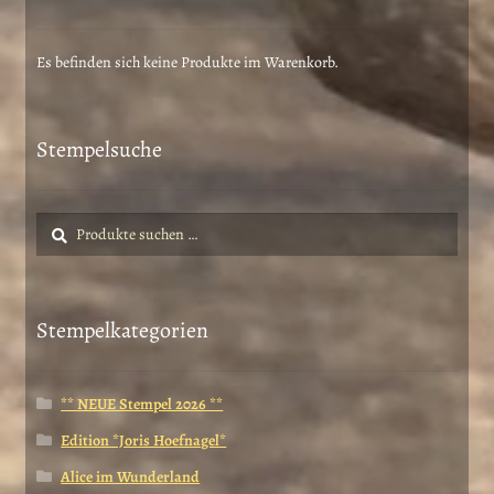
Es befinden sich keine Produkte im Warenkorb.
Stempelsuche
Suche
Suchen
nach:
Stempelkategorien
** NEUE Stempel 2026 **
Edition *Joris Hoefnagel*
Alice im Wunderland