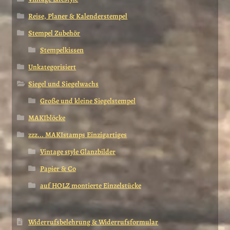
Reise, Planer & Kalenderstempel
Stempel Zubehör
Stempelkissen
Unkategorisiert
Siegel und Siegelwachs
Große und kleine Siegelstempel
MAKIblöcke
zzz... MAKIstamps Einzigartiges
Vintage style Glanzbilder
Papier & Co
auf HOLZ montierte Einzelstücke
Widerrufsbelehrung & Widerrufsformular