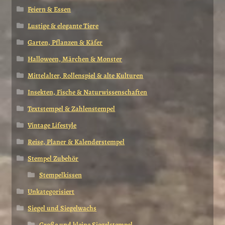
Feiern & Essen
Lustige & elegante Tiere
Garten, Pflanzen & Käfer
Halloween, Märchen & Monster
Mittelalter, Rollenspiel & alte Kulturen
Insekten, Fische & Naturwissenschaften
Textstempel & Zahlenstempel
Vintage Lifestyle
Reise, Planer & Kalenderstempel
Stempel Zubehör
Stempelkissen
Unkategorisiert
Siegel und Siegelwachs
Große und kleine Siegelstempel