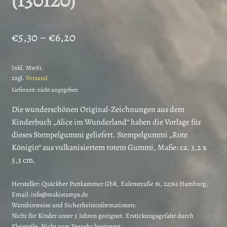
Preisspanne:
€
5,30
–
€
6,20
€5,30
Inkl. MwSt.
bis
zzgl.
Versand
€6,20
Lieferzeit: nicht angegeben
Die wunderschönen Original-Zeichnungen aus dem
Kinderbuch „Alice im Wunderland“ haben die Vorlage für
dieses Stempelgummi geliefert. Stempelgummi „Rote
Königin“ aus vulkanisiertem rotem Gummi, Maße: ca. 3,2 x
5,3 cm.
Hersteller:
Quäckber Puttkammer GbR, Eulenstraße 81, 22763 Hamburg,
Email: info@makistamps.de
Warnhinweise und Sicherheitsinformationen:
Nicht für Kinder unter 5 Jahren geeignet. Erstickungsgefahr durch
Kleinteile. Nicht zum Verzehr bestimmt.