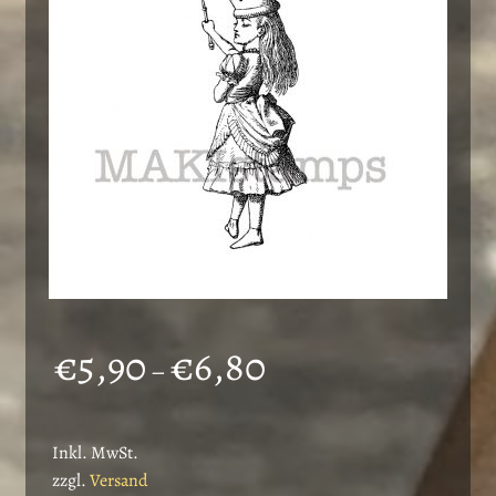
können
auf
der
Produktseite
gewählt
werden
Preisspanne:
€
5,90
€
6,80
–
€5,90
bis
Inkl. MwSt.
€6,80
zzgl.
Versand