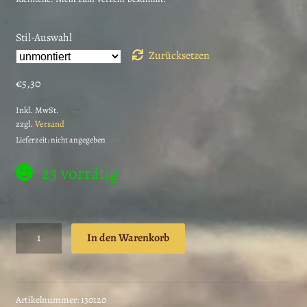
Stil-Auswahl
Zurücksetzen
€
5,30
Inkl. MwSt.
zzgl.
Versand
Lieferzeit: nicht angegeben
23 vorrätig
Alice
In den Warenkorb
im
Wunderland
Stempel
Rote
Artikelnummer:
130120