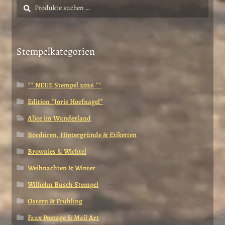
Suche
Suchen
nach:
Stempelkategorien
** NEUE Stempel 2026 **
Edition *Joris Hoefnagel*
Alice im Wunderland
Bordüren, Hintergründe & Etiketten
Brownies & Wichtel
Weihnachten & Winter
Wilhelm Busch Stempel
Ostern & Frühling
Faux Postage & Mail Art