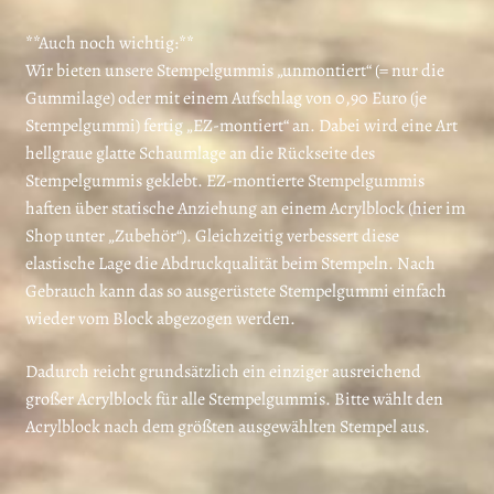
**Auch noch wichtig:**
Wir bieten unsere Stempelgummis „unmontiert“ (= nur die
Gummilage) oder mit einem Aufschlag von 0,90 Euro (je
Stempelgummi) fertig „EZ-montiert“ an. Dabei wird eine Art
hellgraue glatte Schaumlage an die Rückseite des
Stempelgummis geklebt. EZ-montierte Stempelgummis
haften über statische Anziehung an einem Acrylblock (hier im
Shop unter „Zubehör“). Gleichzeitig verbessert diese
elastische Lage die Abdruckqualität beim Stempeln. Nach
Gebrauch kann das so ausgerüstete Stempelgummi einfach
wieder vom Block abgezogen werden.
Dadurch reicht grundsätzlich ein einziger ausreichend
großer Acrylblock für alle Stempelgummis. Bitte wählt den
Acrylblock nach dem größten ausgewählten Stempel aus.