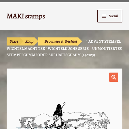
Zur
Zum
MAKI stamps
Menü
Navigation
Inhalt
springen
springen
Shop
Start
Shop
Brownies & Wichtel
ADVENT STEMPEL
Warenkorb
WICHTEL MACHT TEE * WICHTELKÜCHE SERIE – UNMONTIERTES
STEMPELGUMMI ODER AUF HAFTSCHAUM (230703)
Kasse
Anleitungen
🔍
Unterm
Kontakt
öffnen
Mein Konto