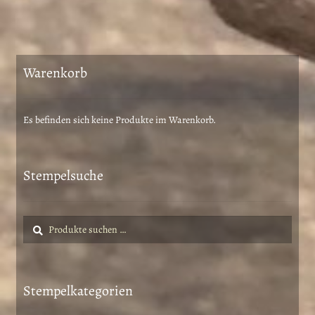
mehrere
Varianten
auf.
Die
Warenkorb
Optionen
können
auf
Es befinden sich keine Produkte im Warenkorb.
der
Produktseite
gewählt
Stempelsuche
werden
Suche
Suchen
nach:
Stempelkategorien