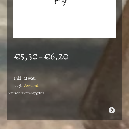
Preisspanne:
€
5,30
€
6,20
–
€5,30
bis
Inkl. MwSt.
€6,20
zzgl.
Versand
Lieferzeit: nicht angegeben
Dieses
Produkt
weist