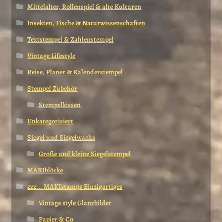
Mittelalter, Rollenspiel & alte Kulturen
Insekten, Fische & Naturwissenschaften
Textstempel & Zahlenstempel
Vintage Lifestyle
Reise, Planer & Kalenderstempel
Stempel Zubehör
Stempelkissen
Unkategorisiert
Siegel und Siegelwachs
Große und kleine Siegelstempel
MAKIblöcke
zzz... MAKIstamps Einzigartiges
Vintage style Glanzbilder
Papier & Co