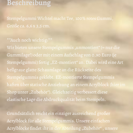
Beschreibung
Stempelgummi Wichtel macht Tee, 100% rotes Gummi,
Größe ca. 6,6 x 3,5 cm.
**Auch noch wichtig:**
Wir bieten unsere Stempelgummis „unmontiert“ (= nur die
Gummilage!) oder mit einem Aufschlag von 0,90 Euro (je
Stempelgummi) fertig „EZ-montiert“ an. Dabei wird eine Art
hellgraue glatte Schaumlage an die Rückseite des
Stempelgummis geklebt. EZ-montierte Stempelgummis
haften über statische Anziehung an einem Acrylblock (hier im
Shop unter „Zubehör“). Gleichzeitig verbessert diese
elastische Lage die Abdruckqualität beim Stempeln.
Grundsätzlich reicht ein einziger ausreichend großer
Acrylblock für alle Stempelgummis. Unsere einfachen
Acrylblöcke findet ihr in der Abteilung „Zubehör“ , unsere