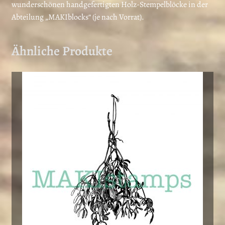
wunderschönen handgefertigten Holz-Stempelblöcke in der
Abteilung „MAKIblocks“ (je nach Vorrat).
Ähnliche Produkte