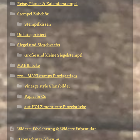
Reise, Planer & Kalenderstempel
Stempel Zubehör
Stempelkissen
Unkategorisiert
Siegel und Siegelwachs
Große und kleine Siegelstempel
MAKIblöcke
zzz... MAKIstamps Einzigartiges
Vintage style Glanzbilder
Papier & Co
auf HOLZ montierte Einzelstücke
Widerrufsbelehrung & Widerrufsformular
Datenschutzerklärung