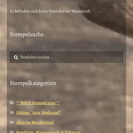
können
auf
Es befinden sich keine Produkte im Warenkorb.
der
Produktseite
gewählt
Stempelsuche
werden
Suche
Suchen
nach:
Stempelkategorien
** NEUE Stempel 2026 **
Edition *Joris Hoefnagel*
Alice im Wunderland
Bordüren, Hintergründe & Etiketten