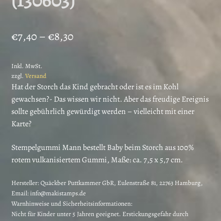
Preisspanne:
€
7,40
–
€
8,30
€7,40
Inkl. MwSt.
bis
zzgl.
Versand
€8,30
Hat der Storch das Kind gebracht oder ist es im Kohl
gewachsen?- Das wissen wir nicht. Aber das freudige Ereignis
sollte gebührlich gewürdigt werden – vielleicht mit einer
Karte?
Stempelgummi Mann bestellt Baby beim Storch aus 100%
rotem vulkanisiertem Gummi, Maße: ca. 7,5 x 5,7 cm.
Hersteller:
Quäckber Puttkammer GbR, Eulenstraße 81, 22763 Hamburg,
Email: info@makistamps.de
Warnhinweise und Sicherheitsinformationen:
Nicht für Kinder unter 5 Jahren geeignet. Erstickungsgefahr durch