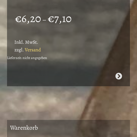
Preisspanne:
€
6,20
€
7,10
–
€6,20
bis
Inkl. MwSt.
€7,10
zzgl.
Versand
Lieferzeit: nicht angegeben
Dieses
Produkt
weist
mehrere
Varianten
auf.
Die
Warenkorb
Optionen