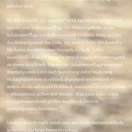
geliefert wird.
Bei der Auswahl „EZ-montiert“ wird das Stempelgummi von
uns auf eine Schaumstofflage (EZ-Mount) geklebt. Diese
Schaumstofflage hat dafür eine stark klebende Seite, auf der
das Stempelgummi fest klebt. Die andere Seite, die dann die
Rückseite des montierten Stempels darstellt, haftet
ausschließlich durch statische Anziehungskraft hervorragend
an einem Acrylblock. Das mit der Schaumstofflage versehene
Stempelgummi kann nach Benutzung daher leicht und
rückstandslos vom Acrylblock abgezogen werden und –
anders als ein auf einem Holzblock montiertes Stempelgummi
– platzsparend aufbewahrt werden. Man kann daher einen
einzigen auseichend großen Acrylblock für viele
Stempelgummis benutzen.
Unserer Ansicht nach erzielt man mit dieser Stempelmethode
außerdem das beste Stempelergebnis.