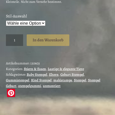
Kleinteile. Nicht zum Verzehr bestimmt.
Stil-Auswahl
Mann
In den Warenkorb
bestellt
Baby
beim
Storch
Artikelnummer:
130603
Kategorien:
Feiern & Essen
,
Lustige & elegante Tiere
/
Schlagwörter:
Baby Stempel
,
Eltern
,
Geburt Stempel
,
Stempelgummi
Gummistempel
,
Kind Stempel
,
makistamps
,
Stempel
,
Stempel
(130603)
Geburt
,
stempelgummi
,
unmontiert
Menge
Pi
nt
er