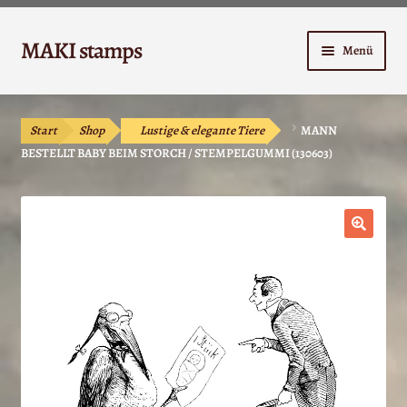
Zur
Zum
MAKI stamps
Menü
Navigation
Inhalt
springen
springen
Shop
Start
Shop
Lustige & elegante Tiere
MANN
Warenkorb
BESTELLT BABY BEIM STORCH / STEMPELGUMMI (130603)
Kasse
Anleitungen
🔍
Unterm
Kontakt
öffnen
Mein Konto