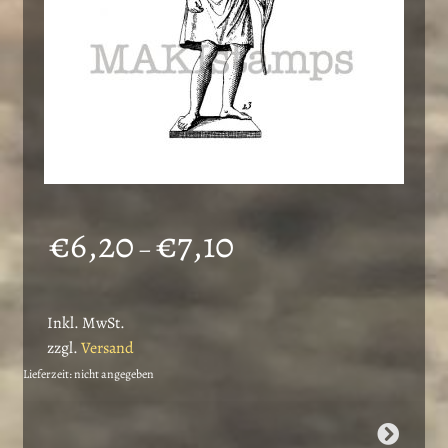
Preisspanne:
€
6,20
€
7,10
–
€6,20
bis
Inkl. MwSt.
€7,10
zzgl.
Versand
Lieferzeit: nicht angegeben
Dieses