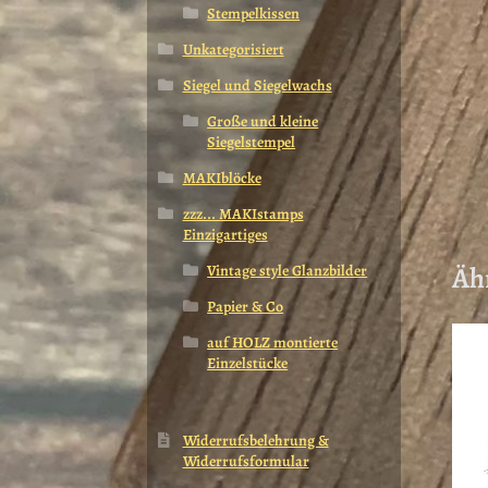
Stempelkissen
Unkategorisiert
Siegel und Siegelwachs
Große und kleine
Siegelstempel
MAKIblöcke
zzz... MAKIstamps
Einzigartiges
Äh
Vintage style Glanzbilder
Papier & Co
auf HOLZ montierte
Einzelstücke
Widerrufsbelehrung &
Widerrufsformular