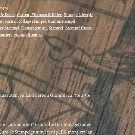
80404
 & Essen
,
Garten, Pflanzen & Käfer
,
Vintage Lifestyle
et journal
,
collage stempel
,
Gummistempel
,
er Stempel
,
Planerstempel
,
Stempel
,
Stempel Essen
,
ntiert
,
vintage Stempel
us rotem vulkanisiertem Gummi, ca. 7,6 x 3,6
mis „unmontiert“ (= nur die Gummilage!) oder
Euro (je Stempelgummi) fertig „EZ-montiert“ an.