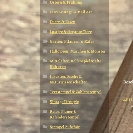
Ostern & Frühling
Faux Postage & Mail Art
Feiern & Essen
Lustige & elegante Tiere
Garten, Pflanzen & Käfer
Halloween, Märchen & Monster
Mittelalter, Rollenspiel & alte
Kulturen
Insekten, Fische &
Besc
Naturwissenschaften
Textstempel & Zahlenstempel
Zusä
Vintage Lifestyle
Reise, Planer &
Kalenderstempel
Stempel Zubehör