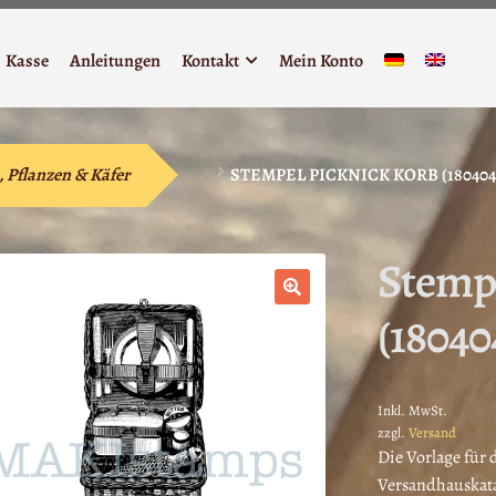
Kasse
Anleitungen
Kontakt
Mein Konto
, Pflanzen & Käfer
STEMPEL PICKNICK KORB (180404
Stempe
(18040
🔍
Inkl. MwSt.
zzgl.
Versand
Die Vorlage für
Versandhauskata