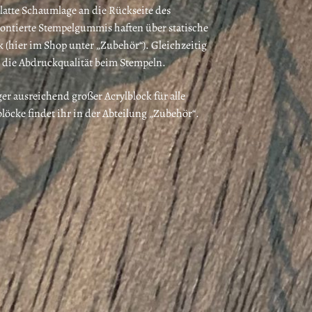
glatte Schaumlage an die Rückseite des
ntierte Stempelgummis haften über statische
 (hier im Shop unter „Zubehör“). Gleichzeitig
ge die Abdruckqualität beim Stempeln.
ger ausreichend großer Acrylblock für alle
öcke findet ihr in der Abteilung „Zubehör“.