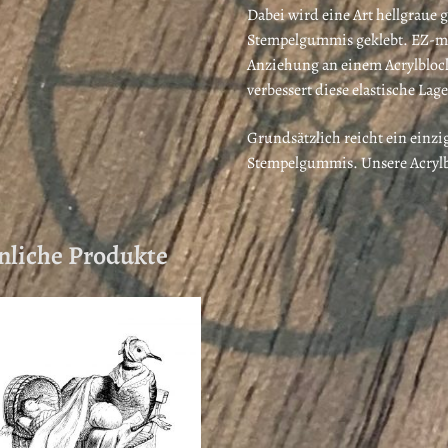
Dabei wird eine Art hellgraue 
Stempelgummis geklebt. EZ-mo
Anziehung an einem Acrylblock
verbessert diese elastische La
Grundsätzlich reicht ein einzi
Stempelgummis. Unsere Acrylbl
nliche Produkte