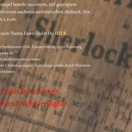
empel besteht aus rotem, tief geprägtem
rt einen sauberen authentischen Abdruck. Die
 x 3,6 cm.
 zum Thema Essen findet Ihr
HIER
.
 Puttkammer GbR, Eulenstraße 81, 22763 Hamburg,
tamps.de
icherheitsinformationen:
ter 5 Jahren geeignet. Erstickungsgefahr durch Kleinteile.
 bestimmt.
 Produkt ist derzeit
t und nicht verfügbar.