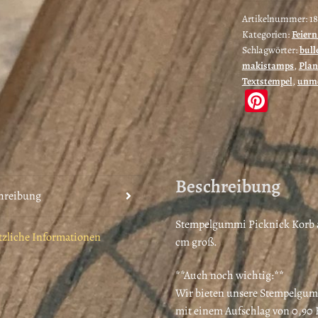
Artikelnummer:
1
Kategorien:
Feiern
Schlagwörter:
bull
makistamps
,
Plan
Textstempel
,
unmo
Pi
nt
er
es
Beschreibung
t
hreibung
Stempelgummi Picknick Korb a
tzliche Informationen
cm groß.
**Auch noch wichtig:**
Wir bieten unsere Stempelgum
mit einem Aufschlag von 0,90 