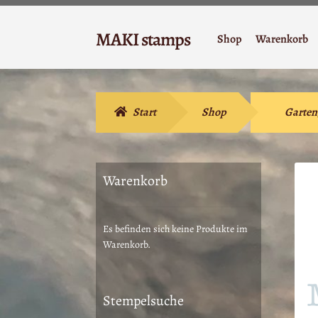
Zur
Zum
MAKI stamps
Shop
Warenkorb
Navigation
Inhalt
Stempelgummi
springen
springen
Start
Shop
Garten
Warenkorb
Es befinden sich keine Produkte im
Warenkorb.
Stempelsuche