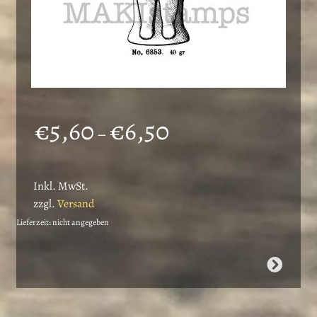
Preisspanne:
€
5,60
€
6,50
–
€5,60
bis
Inkl. MwSt.
€6,50
zzgl.
Versand
Lieferzeit: nicht angegeben
Dieses
Produkt
weist