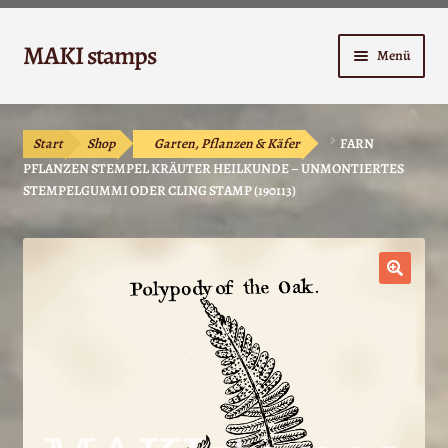
Zur
Zum
MAKI stamps
Menü
Navigation
Inhalt
springen
springen
Shop
Start
Shop
Garten, Pflanzen & Käfer
FARN
Warenkorb
PFLANZEN STEMPEL KRÄUTER HEILKUNDE – UNMONTIERTES
STEMPELGUMMI ODER CLING STAMP (190113)
Kasse
Anleitungen
🔍
Unterm
Kontakt
öffnen
Mein Konto