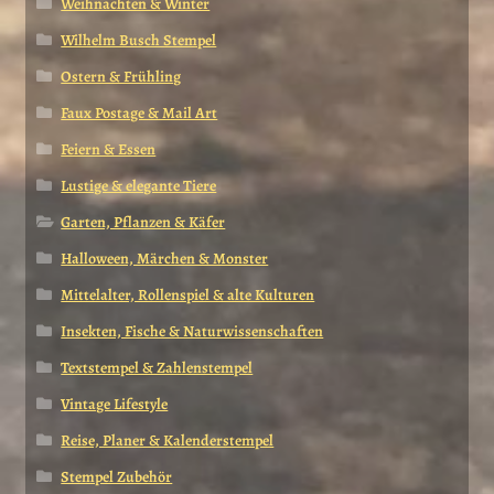
Weihnachten & Winter
Wilhelm Busch Stempel
Ostern & Frühling
Faux Postage & Mail Art
Feiern & Essen
Lustige & elegante Tiere
Garten, Pflanzen & Käfer
Halloween, Märchen & Monster
Mittelalter, Rollenspiel & alte Kulturen
Insekten, Fische & Naturwissenschaften
Textstempel & Zahlenstempel
Vintage Lifestyle
Reise, Planer & Kalenderstempel
Stempel Zubehör