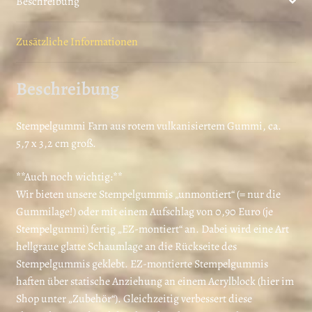
Beschreibung
t
Zusätzliche Informationen
Beschreibung
Stempelgummi Farn aus rotem vulkanisiertem Gummi, ca.
5,7 x 3,2 cm groß.
**Auch noch wichtig:**
Wir bieten unsere Stempelgummis „unmontiert“ (= nur die
Gummilage!) oder mit einem Aufschlag von 0,90 Euro (je
Stempelgummi) fertig „EZ-montiert“ an. Dabei wird eine Art
hellgraue glatte Schaumlage an die Rückseite des
Stempelgummis geklebt. EZ-montierte Stempelgummis
haften über statische Anziehung an einem Acrylblock (hier im
Shop unter „Zubehör“). Gleichzeitig verbessert diese