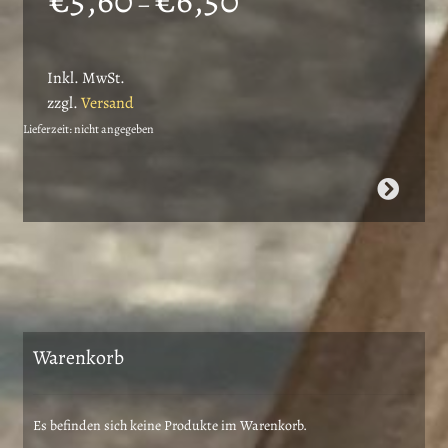
€
5,60
€
6,50
–
€5,60
bis
Inkl. MwSt.
€6,50
zzgl.
Versand
Lieferzeit: nicht angegeben
Dieses
Produkt
weist
mehrere
Varianten
auf.
Die
Warenkorb
Optionen
können
auf
Es befinden sich keine Produkte im Warenkorb.
der