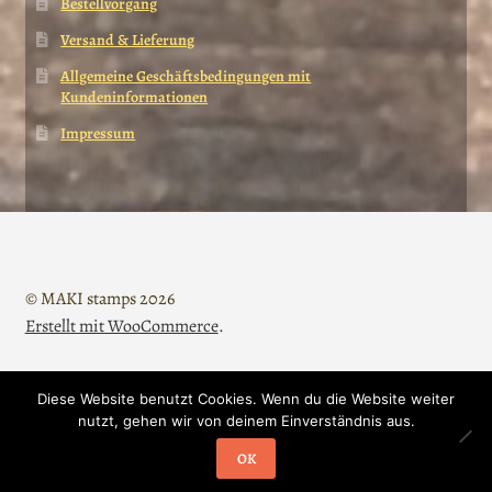
Bestellvorgang
Versand & Lieferung
Allgemeine Geschäftsbedingungen mit
Kundeninformationen
Impressum
© MAKI stamps 2026
Erstellt mit WooCommerce
.
Diese Website benutzt Cookies. Wenn du die Website weiter
Vertrag widerrufen
nutzt, gehen wir von deinem Einverständnis aus.
0
OK
Suche
Suchen