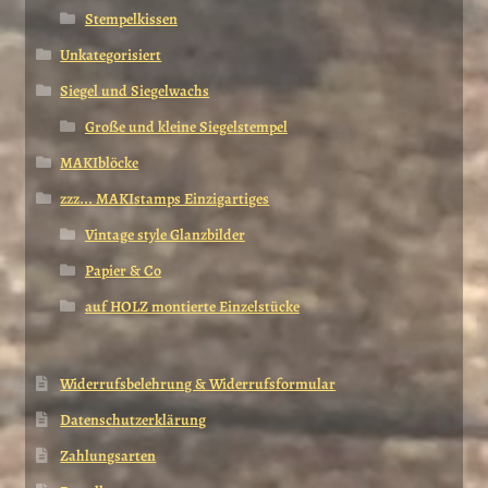
Stempelkissen
Unkategorisiert
Siegel und Siegelwachs
Große und kleine Siegelstempel
MAKIblöcke
zzz... MAKIstamps Einzigartiges
Vintage style Glanzbilder
Papier & Co
auf HOLZ montierte Einzelstücke
Widerrufsbelehrung & Widerrufsformular
Datenschutzerklärung
Zahlungsarten