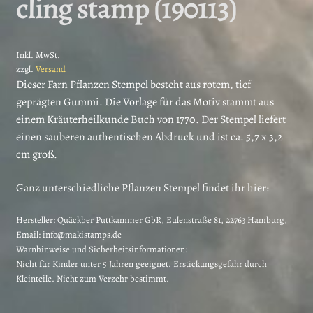
cling stamp (190113)
Inkl. MwSt.
zzgl.
Versand
Dieser Farn Pflanzen Stempel besteht aus rotem, tief
geprägten Gummi. Die Vorlage für das Motiv stammt aus
einem Kräuterheilkunde Buch von 1770. Der Stempel liefert
einen sauberen authentischen Abdruck und ist ca. 5,7 x 3,2
cm groß.
Ganz unterschiedliche Pflanzen Stempel findet ihr hier:
Hersteller:
Quäckber Puttkammer GbR, Eulenstraße 81, 22763 Hamburg,
Email: info@makistamps.de
Warnhinweise und Sicherheitsinformationen:
Nicht für Kinder unter 5 Jahren geeignet. Erstickungsgefahr durch
Kleinteile. Nicht zum Verzehr bestimmt.