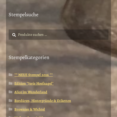
Produktseite
gewählt
Stempelsuche
werden
Suche
Suchen
nach:
Stempelkategorien
** NEUE Stempel 2026 **
Edition *Joris Hoefnagel*
Alice im Wunderland
Bordüren, Hintergründe & Etiketten
Brownies & Wichtel