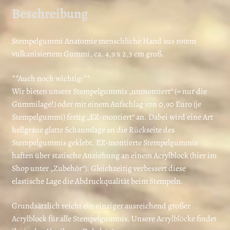
Beschreibung
Stempelgummi Anatomie menschliche Hand aus rotem
vulkanisiertem Gummi, ca. 4,9 x 2,3 cm groß.
**Auch noch wichtig:**
Wir bieten unsere Stempelgummis „unmontiert“ (= nur die
Gummilage!) oder mit einem Aufschlag von 0,90 Euro (je
Stempelgummi) fertig „EZ-montiert“ an. Dabei wird eine Art
hellgraue glatte Schaumlage an die Rückseite des
Stempelgummis geklebt. EZ-montierte Stempelgummis
haften über statische Anziehung an einem Acrylblock (hier im
Shop unter „Zubehör“). Gleichzeitig verbessert diese
elastische Lage die Abdruckqualität beim Stempeln.
Grundsätzlich reicht ein einziger ausreichend großer
Acrylblock für alle Stempelgummis. Unsere Acrylblöcke findet