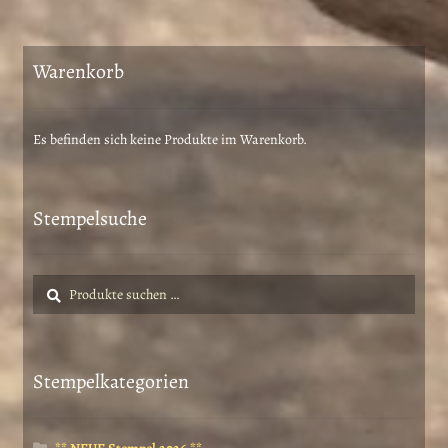
Varianten
auf.
Die
Warenkorb
Optionen
können
auf
Es befinden sich keine Produkte im Warenkorb.
der
Produktseite
gewählt
Stempelsuche
werden
Suche
Suchen
nach:
Stempelkategorien