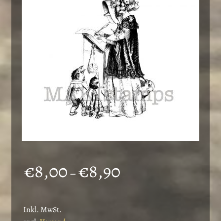
können
auf
der
Produktseite
gewählt
werden
Preisspanne:
€
8,00
€
8,90
–
€8,00
bis
Inkl. MwSt.
€8,90