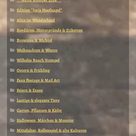
** NEUE Stempel 2026 **
Edition *Joris Hoefnagel*
Alice im Wunderland
Bordüren, Hintergründe & Etiketten
Brownies & Wichtel
Weihnachten & Winter
Wilhelm Busch Stempel
Ostern & Frühling
Faux Postage & Mail Art
Feiern & Essen
Lustige & elegante Tiere
Garten, Pflanzen & Käfer
Halloween, Märchen & Monster
Mittelalter, Rollenspiel & alte Kulturen