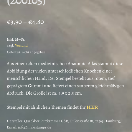
Preisspanne:
€
3,90
–
€
4,80
€3,90
Inkl. MwSt.
bis
zzgl.
Versand
€4,80
Lieferzeit: nicht angegeben
Aus einem alten medizinischen Anatomie-Atlas stammt diese
Abbildung der vielen unterschiedlichen Knochen einer
menschlichen Hand. Der Stempel besteht aus rotem, tief
geprägtem Gummi und liefert einen sauberen gleichmäßigen
Abdruck. Die Größe ist ca. 4,9 x 2,3 cm.
Stempel mit ähnlichen Themen findet Ihr
HIER
Hersteller:
Quäckber Puttkammer GbR, Eulenstraße 81, 22763 Hamburg,
Email: info@makistamps.de