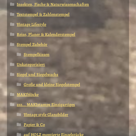
Insekten, Fische & Naturwissenschaften
Textstempel & Zahlenstempel
Vintage Lifestyle
Reise, Planer & Kalenderstempel
Stempel Zubehör
Stempelkissen
Unkategorisiert
Siegel und Siegelwachs
Große und kleine Siegelstempel
MAKIblöcke
zzz... MAKIstamps Einzigartiges
Vintage style Glanzbilder
Papier & Co
auf HOLZ montierte Einzelstücke