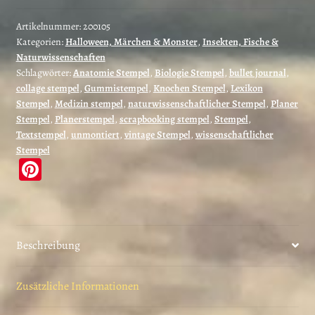
Hand
(200105)
Artikelnummer:
200105
Kategorien:
Halloween, Märchen & Monster
,
Insekten, Fische &
Menge
Naturwissenschaften
Schlagwörter:
Anatomie Stempel
,
Biologie Stempel
,
bullet journal
,
collage stempel
,
Gummistempel
,
Knochen Stempel
,
Lexikon
Stempel
,
Medizin stempel
,
naturwissenschaftlicher Stempel
,
Planer
Stempel
,
Planerstempel
,
scrapbooking stempel
,
Stempel
,
Textstempel
,
unmontiert
,
vintage Stempel
,
wissenschaftlicher
Stempel
Pi
nt
er
es
Beschreibung
t
Zusätzliche Informationen