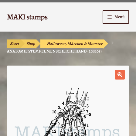
Zur
Zum
MAKI stamps
Menü
Navigation
Inhalt
springen
springen
Shop
Start
Shop
Halloween, Märchen & Monster
Warenkorb
ANATOMIE STEMPEL MENSCHLICHE HAND (200105)
Kasse
Anleitungen
🔍
Unterm
Kontakt
öffnen
Mein Konto