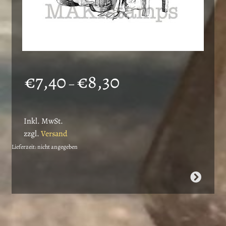
Preisspanne:
€
7,40
€
8,30
–
€7,40
bis
Inkl. MwSt.
€8,30
zzgl.
Versand
Lieferzeit: nicht angegeben
Dieses
Produkt
weist
mehrere