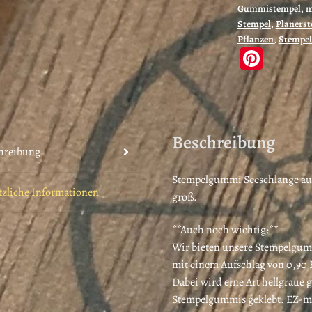
Gummistempel
,
m
oder
Stempel
,
Planers
cling
Pflanzen
,
Stempel
stamp
Pi
(190103)
nt
Menge
er
es
Beschreibung
t
hreibung
Stempelgummi Seeschlange aus
tzliche Informationen
groß.
**Auch noch wichtig:**
Wir bieten unsere Stempelgum
mit einem Aufschlag von 0,90 
Dabei wird eine Art hellgraue 
Stempelgummis geklebt. EZ-mo