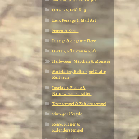
Ostern & Frühling
Faux Postage & Mail Art
Feiern & Essen
Lustige & elegante Tiere
Garten, Pflanzen & Käfer
Halloween, Märchen & Monster
Mittelalter, Rollenspiel & alte
Kulturen
Insekten, Fische &
Naturwissenschaften
Textstempel & Zahlenstempel
Vintage Lifestyle
Reise, Planer &
Kalenderstempel