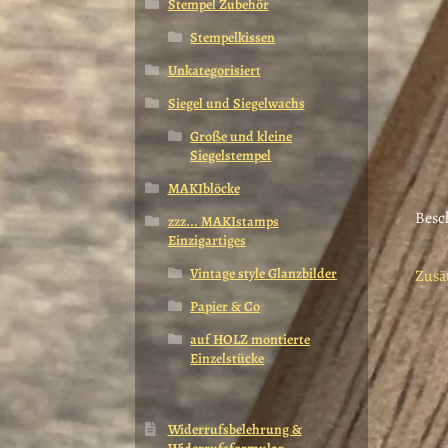
Stempel Zubehör
Stempelkissen
Unkategorisiert
Siegel und Siegelwachs
Große und kleine
Siegelstempel
MAKIblöcke
Besc
zzz... MAKIstamps
Einzigartiges
Vintage style Glanzbilder
Zusä
Papier & Co
auf HOLZ montierte
Einzelstücke
Widerrufsbelehrung &