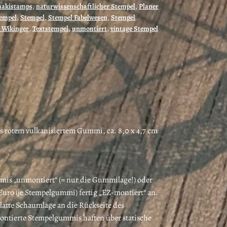
akistamps
,
naturwissenschaftlicher Stempel
,
Planer
tempel
,
Stempel
,
Stempel Fabelwesen
,
Stempel
 Wikinger
,
Textstempel
,
unmontiert
,
vintage Stempel
 rotem vulkanisiertem Gummi, ca. 8,0 x 4,7 cm
mis „unmontiert“ (= nur die Gummilage!) oder
Euro (je Stempelgummi) fertig „EZ-montiert“ an.
glatte Schaumlage an die Rückseite des
ntierte Stempelgummis haften über statische