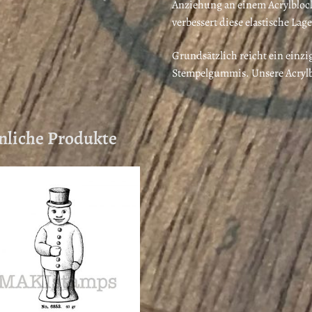
Anziehung an einem Acrylblock
verbessert diese elastische La
Grundsätzlich reicht ein einzi
Stempelgummis. Unsere Acrylbl
nliche Produkte