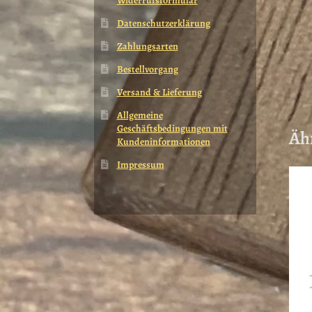
Widerrufsformular
Datenschutzerklärung
Zahlungsarten
Bestellvorgang
Versand & Lieferung
Allgemeine
Geschäftsbedingungen mit
Äh
Kundeninformationen
Impressum