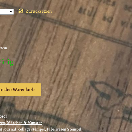
Zurücksetzen
geben
rätig
In den Warenkorb
0103
een, Märchen & Monster
et journal
,
collage stempel
,
Fabelwesen Stempel
,