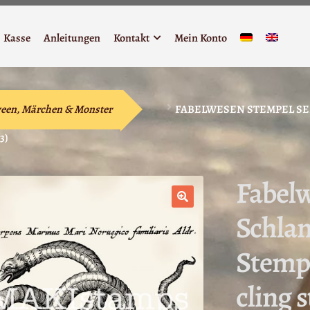
Kasse
Anleitungen
Kontakt
Mein Konto
een, Märchen & Monster
FABELWESEN STEMPEL SE
3)
Fabel
Schlan
🔍
Stemp
cling 