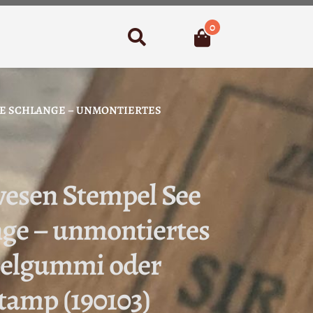
0
Suchen
E SCHLANGE – UNMONTIERTES
wesen Stempel See
ge – unmontiertes
elgummi oder
stamp (190103)