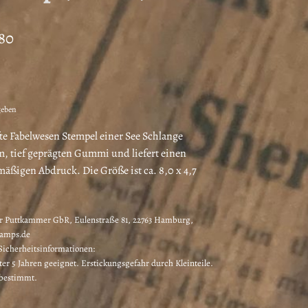
Preisspanne:
80
€6,90
bis
€7,80
geben
te Fabelwesen Stempel einer See Schlange
m, tief geprägten Gummi und liefert einen
äßigen Abdruck. Die Größe ist ca. 8,0 x 4,7
 Puttkammer GbR, Eulenstraße 81, 22763 Hamburg,
tamps.de
icherheitsinformationen:
ter 5 Jahren geeignet. Erstickungsgefahr durch Kleinteile.
 bestimmt.