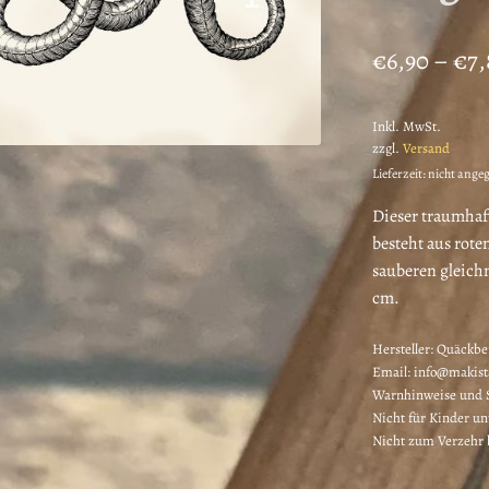
€
6,90
–
€
7,
Inkl. MwSt.
zzgl.
Versand
Lieferzeit: nicht ange
Dieser traumhaf
besteht aus rote
sauberen gleichm
cm.
Hersteller:
Quäckber
Email: info@makis
Warnhinweise und S
Nicht für Kinder un
Nicht zum Verzehr