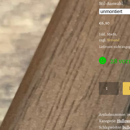
Stil-Auswahl
€
6,90
Inkl. MwSt.
zzgl.
Versand
Lieferzeit: nicht ange
28 vor
Fabelwesen
Stempel
See
Schlange
-
Artikelnummer:
19
Kategorie:
Hallow
unmontiertes
Schlagwörter:
bull
Stempelgummi