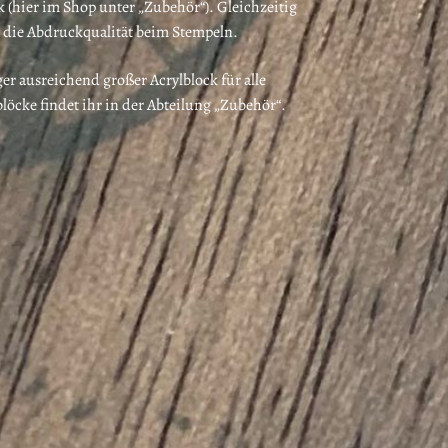
 (hier im Shop unter „Zubehör“). Gleichzeitig
ge die Abdruckqualität beim Stempeln.
ger ausreichend großer Acrylblock für alle
öcke findet ihr in der Abteilung „Zubehör“.