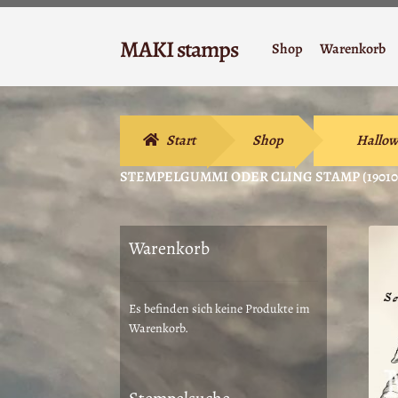
Zur
Zum
MAKI stamps
Shop
Warenkorb
Navigation
Inhalt
Stempelgummi
springen
springen
Start
Shop
Hallow
STEMPELGUMMI ODER CLING STAMP (19010
Warenkorb
Es befinden sich keine Produkte im
Warenkorb.