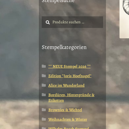
Stempelsuche
Suche
Suchen
nach:
Stempelkategorien
** NEUE Stempel 2026 **
Edition *Joris Hoefnagel*
Alice im Wunderland
Bordüren, Hintergründe &
Etiketten
Brownies & Wichtel
Weihnachten & Winter
Wilhelm Busch Stempel