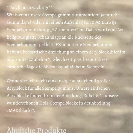
**Auch noch wichtig:**
Wir bieten unsere Stempelgummis „unmontiert“ (= nur die
Gummilage!) oder mit einem Aufschlag von 0,90 Euro (je
Stempelgummi) fertig „EZ-montiert“ an. Dabei wird eine Art
hellgraue glatte Schaumlage an die Rückseite des
Stempelgummis geklebt. EZ-montierte Stempelgummis
haften über statische Anziehung an einem Acrylblock (hier im
Shop unter „Zubehör“). Gleichzeitig verbessert diese
elastische Lage die Abdruckqualität beim Stempeln.
Grundsätzlich reicht ein einziger ausreichend großer
Acrylblock für alle Stempelgummis. Unsere einfachen
Acrylblöcke findet ihr in der Abteilung „Zubehör“ , unsere
wunderschönen Holz-Stempelblöcke in der Abteilung
„MAKIblocks“.
Ähnliche Produkte