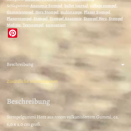
Schlagwörter:
Anatomie Stempel
,
bullet journal
,
collage stempel
,
Herz
Gummistempel
,
Herz Stempel
,
makistamps
,
Planer Stempel
,
(180607)
Planerstempel
,
Stempel
,
Stempel Anatomie
,
Stempel Herz
,
Stempel
Menge
Medizin
,
Textstempel
,
unmontiert
Pi
nt
er
es
Beschreibung
t
Zusätzliche Informationen
Beschreibung
Stempelgummi Herz aus rotem vulkanisiertem Gummi, ca.
6,0 x 4,0 cm groß.