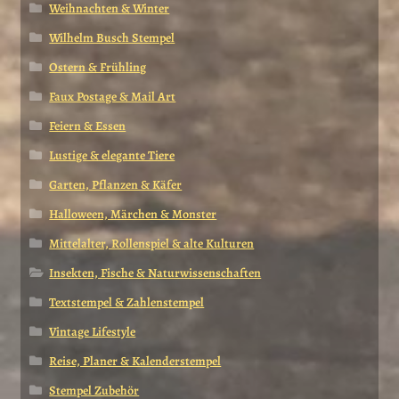
Weihnachten & Winter
Wilhelm Busch Stempel
Ostern & Frühling
Faux Postage & Mail Art
Feiern & Essen
Lustige & elegante Tiere
Garten, Pflanzen & Käfer
Halloween, Märchen & Monster
Mittelalter, Rollenspiel & alte Kulturen
Insekten, Fische & Naturwissenschaften
Textstempel & Zahlenstempel
Vintage Lifestyle
Reise, Planer & Kalenderstempel
Stempel Zubehör