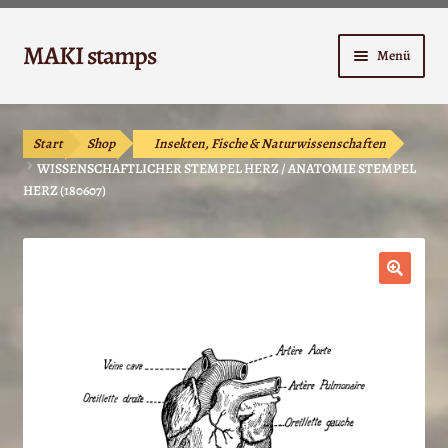
Zur
Zum
MAKI stamps
Menü
Navigation
Inhalt
springen
springen
Shop
Start
Shop
Insekten, Fische & Naturwissenschaften
Warenkorb
WISSENSCHAFTLICHER STEMPEL HERZ / ANATOMIE STEMPEL
HERZ (180607)
Kasse
Anleitungen
🔍
Unterm
Kontakt
öffnen
Mein Konto