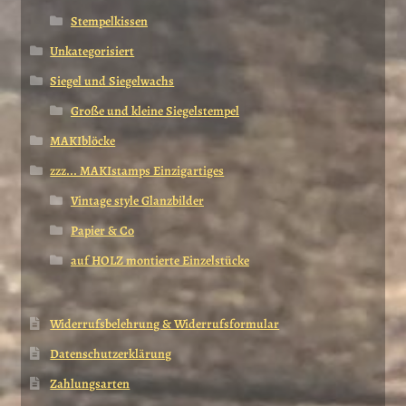
Stempelkissen
Unkategorisiert
Siegel und Siegelwachs
Große und kleine Siegelstempel
MAKIblöcke
zzz... MAKIstamps Einzigartiges
Vintage style Glanzbilder
Papier & Co
auf HOLZ montierte Einzelstücke
Widerrufsbelehrung & Widerrufsformular
Datenschutzerklärung
Zahlungsarten