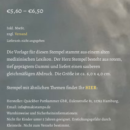
Preisspanne:
€
5,60
–
€
6,50
€5,60
Inkl. MwSt.
bis
zzgl.
Versand
€6,50
Lieferzeit: nicht angegeben
Die Vorlage für diesen Stempel stammt aus einem alten
medizinischen Lexikon. Der Herz Stempel besteht aus rotem,
tief geprägtem Gummi und liefert einen sauberen
gleichmäßigen Abdruck. Die Größe ist ca. 6,0 x 4,0 cm.
Stempel mit ähnlichen Themen findet Ihr
HIER
:
Hersteller:
Quäckber Puttkammer GbR, Eulenstraße 81, 22763 Hamburg,
Email: info@makistamps.de
Warnhinweise und Sicherheitsinformationen:
Nicht für Kinder unter 5 Jahren geeignet. Erstickungsgefahr durch
Kleinteile. Nicht zum Verzehr bestimmt.