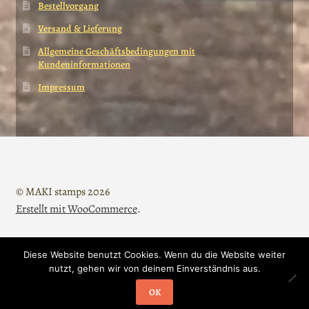
Bestellvorgang
Versand & Lieferung
Allgemeine Geschäftsbedingungen mit
Kundeninformationen
Impressum
© MAKI stamps 2026
Erstellt mit WooCommerce
.
Diese Website benutzt Cookies. Wenn du die Website weiter
Vertrag widerrufen
nutzt, gehen wir von deinem Einverständnis aus.
0
OK
Suche
Suchen