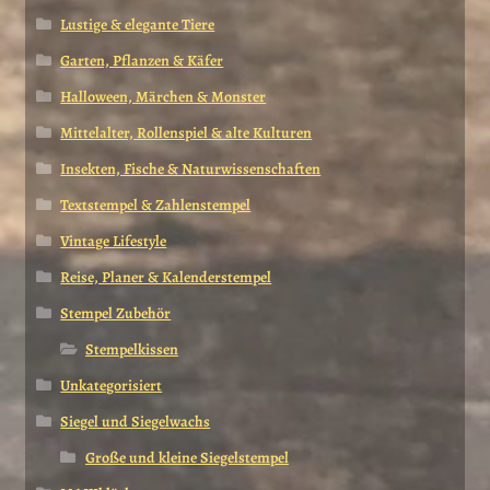
Lustige & elegante Tiere
Garten, Pflanzen & Käfer
Halloween, Märchen & Monster
Mittelalter, Rollenspiel & alte Kulturen
Insekten, Fische & Naturwissenschaften
Textstempel & Zahlenstempel
Vintage Lifestyle
Reise, Planer & Kalenderstempel
Stempel Zubehör
Stempelkissen
Unkategorisiert
Siegel und Siegelwachs
Große und kleine Siegelstempel