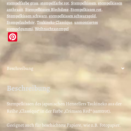
stempelfarbe grau
,
stempelfarbe rot
,
Stempelkissen
,
stempelkissen
anthrazit
,
Stempelkissen Blechdose
,
Stempelkissen rot
,
Stempelkissen schwarz
,
stempelkissen schwarzgold
,
Stempelzubehör
,
Tsukineko Classique
,
unmontiertes
stempelgummi
,
Weihnachtsstempel
Pi
nt
er
es
Beschreibung
t
Beschreibung
Stempelkissen des japanischen Herstellers Tsukineko aus der
Reihe „Classique“ in der Farbe „Crimson Red“ (samtrot).
Geeignet auch für beschichtete Papiere, wie z.B. Fotopapier.