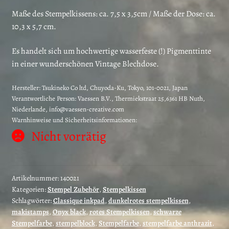
Maße des Stempelkissens: ca. 7,5 x 3,5cm / Maße der Dose: ca.
10,3 x 5,7 cm.
Es handelt sich um hochwertige wasserfeste (!) Pigmenttinte
in einer wunderschönen Vintage Blechdose.
Hersteller:
Tsukineko Co ltd, Chuyoda-Ku, Tokyo, 101-0021, Japan
Verantwortliche Person:
Vaessen B.V., Thermiekstraat 25,6361 HB Nuth,
Niederlande, info@vaessen-creative.com
Warnhinweise und Sicherheitsinformationen:
Nicht vorrätig
Artikelnummer:
140021
Kategorien:
Stempel Zubehör
,
Stempelkissen
Schlagwörter:
Classique inkpad
,
dunkelrotes stempelkissen
,
makistamps
,
Onyx black
,
rotes Stempelkissen
,
schwarze
Stempelfarbe
,
stempelblock
,
Stempelfarbe
,
stempelfarbe anthrazit
,