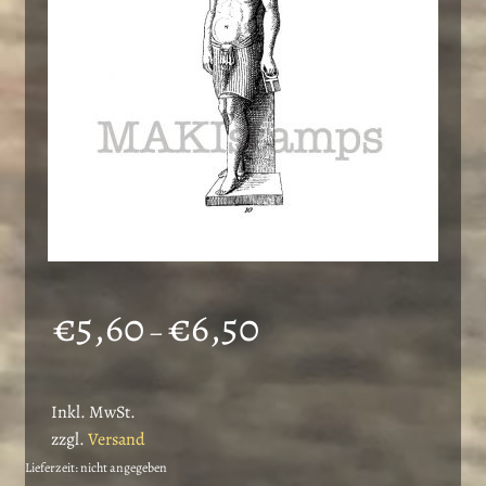
Preisspanne:
€
5,60
€
6,50
–
€5,60
bis
Inkl. MwSt.
€6,50
zzgl.
Versand
Lieferzeit: nicht angegeben