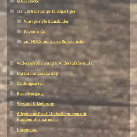
MAKIblöcke
zzz... MAKIstamps Einzigartiges
Vintage style Glanzbilder
Papier & Co
auf HOLZ montierte Einzelstücke
Widerrufsbelehrung & Widerrufsformular
Datenschutzerklärung
Zahlungsarten
Bestellvorgang
Versand & Lieferung
Allgemeine Geschäftsbedingungen mit
Kundeninformationen
Impressum