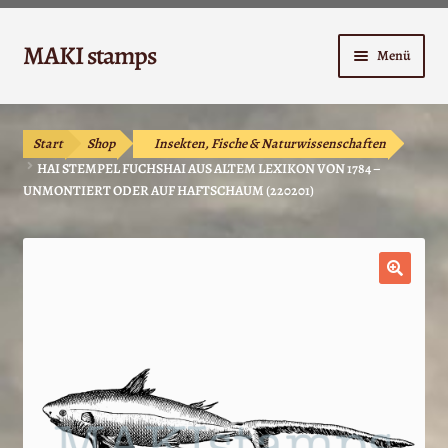
Zur
Zum
MAKI stamps
Menü
Navigation
Inhalt
springen
springen
Shop
Start
Shop
Insekten, Fische & Naturwissenschaften
Warenkorb
HAI STEMPEL FUCHSHAI AUS ALTEM LEXIKON VON 1784 –
UNMONTIERT ODER AUF HAFTSCHAUM (220201)
Kasse
Anleitungen
🔍
Unterm
Kontakt
öffnen
Mein Konto