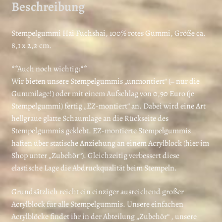
Beschreibung
Stempelgummi Hai Fuchshai, 100% rotes Gummi, Größe ca.
8,1 x 2,2 cm.
**Auch noch wichtig:**
Wir bieten unsere Stempelgummis „unmontiert“ (= nur die
Gummilage!) oder mit einem Aufschlag von 0,90 Euro (je
Stempelgummi) fertig „EZ-montiert“ an. Dabei wird eine Art
hellgraue glatte Schaumlage an die Rückseite des
Stempelgummis geklebt. EZ-montierte Stempelgummis
haften über statische Anziehung an einem Acrylblock (hier im
Shop unter „Zubehör“). Gleichzeitig verbessert diese
elastische Lage die Abdruckqualität beim Stempeln.
Grundsätzlich reicht ein einziger ausreichend großer
Acrylblock für alle Stempelgummis. Unsere einfachen
Acrylblöcke findet ihr in der Abteilung „Zubehör“ , unsere