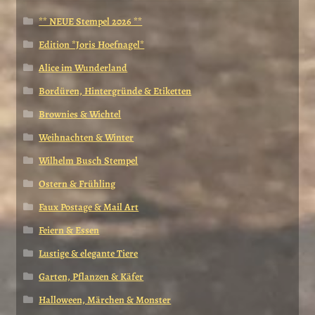
** NEUE Stempel 2026 **
Edition *Joris Hoefnagel*
Alice im Wunderland
Bordüren, Hintergründe & Etiketten
Brownies & Wichtel
Weihnachten & Winter
Wilhelm Busch Stempel
Ostern & Frühling
Faux Postage & Mail Art
Feiern & Essen
Lustige & elegante Tiere
Garten, Pflanzen & Käfer
Halloween, Märchen & Monster