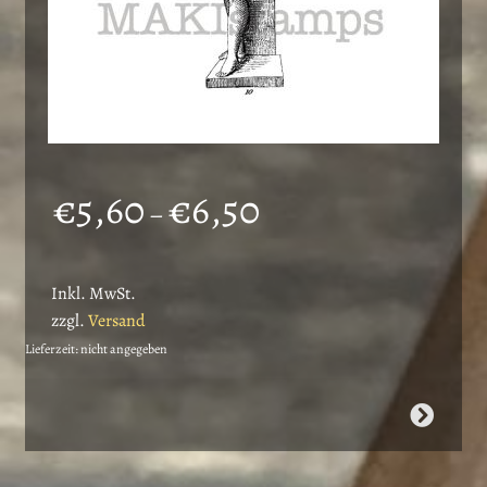
Preisspanne:
€
5,60
€
6,50
–
€5,60
bis
Inkl. MwSt.
€6,50
zzgl.
Versand
Lieferzeit: nicht angegeben
Dieses
Produkt
weist