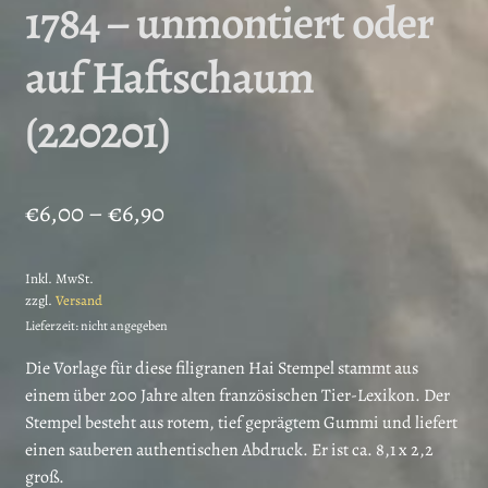
1784 – unmontiert oder
auf Haftschaum
(220201)
Preisspanne:
€
6,00
–
€
6,90
€6,00
Inkl. MwSt.
bis
zzgl.
Versand
€6,90
Lieferzeit: nicht angegeben
Die Vorlage für diese filigranen Hai Stempel stammt aus
einem über 200 Jahre alten französischen Tier-Lexikon. Der
Stempel besteht aus rotem, tief geprägtem Gummi und liefert
einen sauberen authentischen Abdruck. Er ist ca. 8,1 x 2,2
groß.