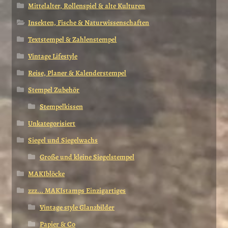
Mittelalter, Rollenspiel & alte Kulturen
Insekten, Fische & Naturwissenschaften
Textstempel & Zahlenstempel
Vintage Lifestyle
Reise, Planer & Kalenderstempel
Stempel Zubehör
Stempelkissen
Unkategorisiert
Siegel und Siegelwachs
Große und kleine Siegelstempel
MAKIblöcke
zzz... MAKIstamps Einzigartiges
Vintage style Glanzbilder
Papier & Co