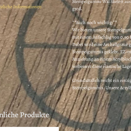
Stempelgummi Wal Skelett aus 
tzliche Informationen
groß.
**Auch noch wichtig:**
Wir bieten unsere Stempelgum
mit einem Aufschlag von 0,90 
Dabei wird eine Art hellgraue 
Stempelgummis geklebt. EZ-mo
Anziehung an einem Acrylblock
verbessert diese elastische La
Grundsätzlich reicht ein einzi
Stempelgummis. Unsere Acrylbl
nliche Produkte