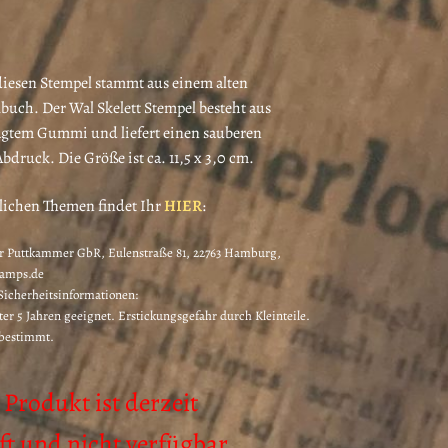
€7,40
bis
€8,30
diesen Stempel stammt aus einem alten
buch. Der Wal Skelett Stempel besteht aus
rägtem Gummi und liefert einen sauberen
druck. Die Größe ist ca. 11,5 x 3,0 cm.
lichen Themen findet Ihr
HIER
:
 Puttkammer GbR, Eulenstraße 81, 22763 Hamburg,
tamps.de
icherheitsinformationen:
ter 5 Jahren geeignet. Erstickungsgefahr durch Kleinteile.
 bestimmt.
 Produkt ist derzeit
t und nicht verfügbar.