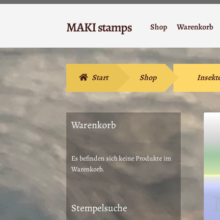
Zur
Zum
MAKI stamps
Shop
Warenkorb
Navigation
Inhalt
Stempelgummi
springen
springen
Start
Shop
Insekt
Warenkorb
Es befinden sich keine Produkte im
Warenkorb.
Stempelsuche