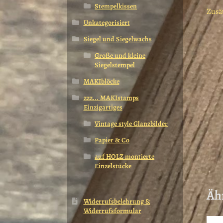
Stempelkissen
Zusä
Unkategorisiert
Siegel und Siegelwachs
Große und kleine
Siegelstempel
MAKIblöcke
zzz... MAKIstamps
Einzigartiges
Vintage style Glanzbilder
Papier & Co
auf HOLZ montierte
Einzelstücke
Äh
Widerrufsbelehrung &
Widerrufsformular