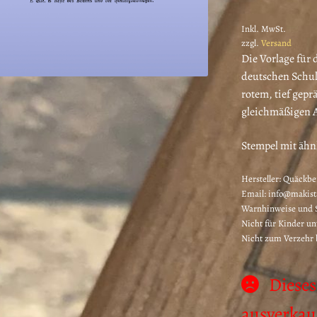
Inkl. MwSt.
zzgl.
Versand
Die Vorlage für 
deutschen Schul
rotem, tief gep
gleichmäßigen Ab
Stempel mit ähn
Hersteller:
Quäckber
Email: info@makis
Warnhinweise und S
Nicht für Kinder un
Nicht zum Verzehr
Dieses
ausverkauf