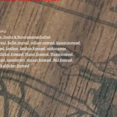
0613
n, Fische & Naturwissenschaften
uwal
,
bullet journal
,
collage stempel
,
Gummistempel
,
pel
,
Lexikon
,
Lexikon Stempel
,
makistamps
,
tlicher Stempel
,
Planer Stempel
,
Planerstempel
,
pel
,
unmontiert
,
vintage Stempel
,
Wal Stempel
,
haftlicher Stempel