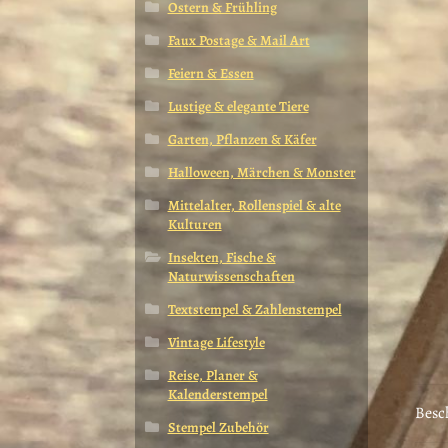
Ostern & Frühling
Faux Postage & Mail Art
Feiern & Essen
Lustige & elegante Tiere
Garten, Pflanzen & Käfer
Halloween, Märchen & Monster
Mittelalter, Rollenspiel & alte
Kulturen
Insekten, Fische &
Naturwissenschaften
Textstempel & Zahlenstempel
Vintage Lifestyle
Reise, Planer &
Kalenderstempel
Besc
Stempel Zubehör