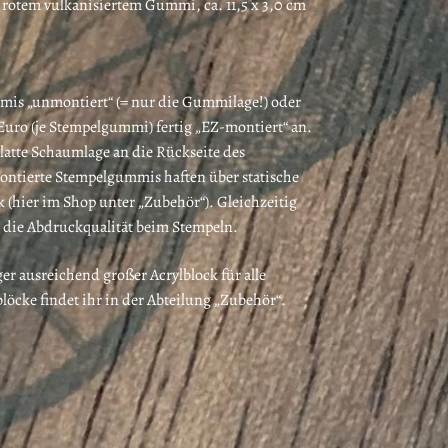
rotem vulkanisiertem Gummi, ca. 11,5 x 3,0 cm
mis „unmontiert“ (= nur die Gummilage!) oder
Euro (je Stempelgummi) fertig „EZ-montiert“ an.
glatte Schaumlage an die Rückseite des
ntierte Stempelgummis haften über statische
 (hier im Shop unter „Zubehör“). Gleichzeitig
ge die Abdruckqualität beim Stempeln.
ger ausreichend großer Acrylblock für alle
öcke findet ihr in der Abteilung „Zubehör“.