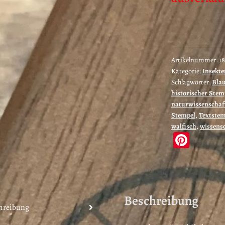
Artikelnummer:
18
Kategorie:
Insekte
Schlagwörter:
Bla
historischer Stem
naturwissenschaf
Stempel
,
Textstem
walfisch
,
wissensc
Pi
nt
er
es
Beschreibung
t
hreibung