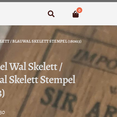
0
Suchen
ETT / BLAUWAL SKELETT STEMPEL (180613)
l Wal Skelett /
l Skelett Stempel
3)
Preisspanne:
30