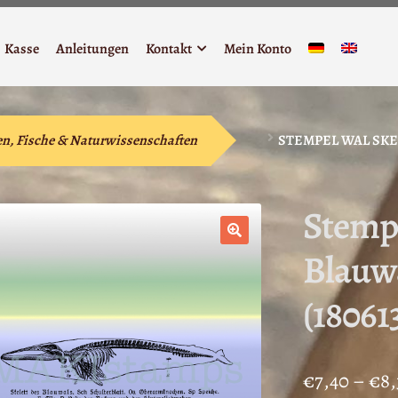
Kasse
Anleitungen
Kontakt
Mein Konto
en, Fische & Naturwissenschaften
STEMPEL WAL SKEL
Stempe
Blauwa
🔍
(18061
€
7,40
–
€
8,