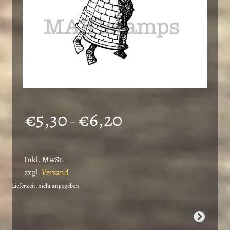
Preisspanne:
€
5,30
€
6,20
–
€5,30
bis
Inkl. MwSt.
€6,20
zzgl.
Versand
Lieferzeit: nicht angegeben
Dieses
Produkt