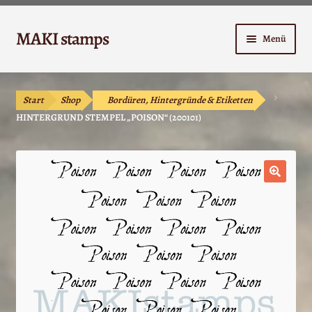
Zur
Zum
MAKI stamps
Menü
Navigation
Inhalt
springen
springen
Shop
Start
Shop
Bordüren, Hintergründe & Etiketten
Warenkorb
HINTERGRUND STEMPEL „POISON“ (200101)
Kasse
Anleitungen
🔍
Unterm
Kontakt
öffnen
Mein Konto