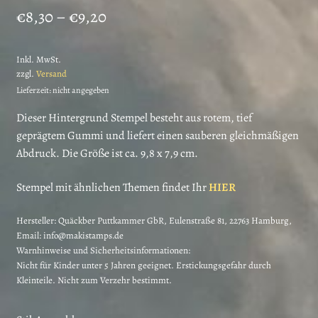
Preisspanne:
€
8,30
–
€
9,20
€8,30
Inkl. MwSt.
bis
zzgl.
Versand
€9,20
Lieferzeit: nicht angegeben
Dieser Hintergrund Stempel besteht aus rotem, tief
geprägtem Gummi und liefert einen sauberen gleichmäßigen
Abdruck. Die Größe ist ca. 9,8 x 7,9 cm.
Stempel mit ähnlichen Themen findet Ihr
HIER
Hersteller:
Quäckber Puttkammer GbR, Eulenstraße 81, 22763 Hamburg,
Email: info@makistamps.de
Warnhinweise und Sicherheitsinformationen:
Nicht für Kinder unter 5 Jahren geeignet. Erstickungsgefahr durch
Kleinteile. Nicht zum Verzehr bestimmt.