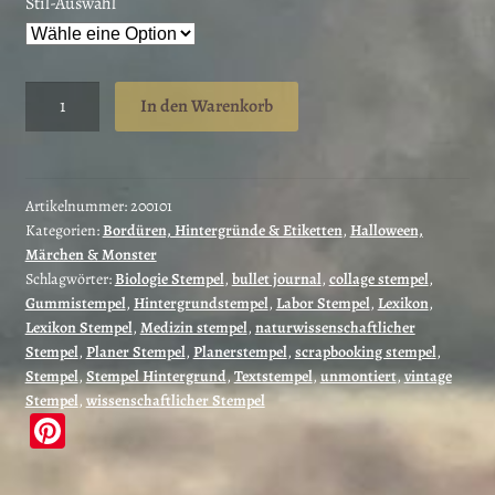
Stil-Auswahl
Hintergrund
In den Warenkorb
Stempel
"Poison"
(200101)
Menge
Artikelnummer:
200101
Kategorien:
Bordüren, Hintergründe & Etiketten
,
Halloween,
Märchen & Monster
Schlagwörter:
Biologie Stempel
,
bullet journal
,
collage stempel
,
Gummistempel
,
Hintergrundstempel
,
Labor Stempel
,
Lexikon
,
Lexikon Stempel
,
Medizin stempel
,
naturwissenschaftlicher
Stempel
,
Planer Stempel
,
Planerstempel
,
scrapbooking stempel
,
Stempel
,
Stempel Hintergrund
,
Textstempel
,
unmontiert
,
vintage
Stempel
,
wissenschaftlicher Stempel
Pi
nt