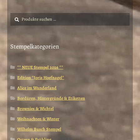
Suche
Suchen
nach:
Stempelkategorien
** NEUE Stempel 2026 **
Edition *Joris Hoefnagel*
Alice im Wunderland
Bordüren, Hintergründe & Etiketten
Brownies & Wichtel
Weihnachten & Winter
Wilhelm Busch Stempel
Ostern & Frühling