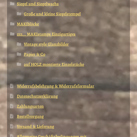
Siegel und Siegelwachs
Große und kleine Siegelstempel
MAKIblöcke
zzz... MAKIstamps Einzigartiges
Vintage style Glanzbilder
Papier & Co
auf HOLZ montierte Einzelstücke
Widerrufsbelehrung & Widerrufsformular
Datenschutzerklärung
Zahlungsarten
Bestellvorgang
Versand & Lieferung
Allgemeine Geschäftsbedingungen mit