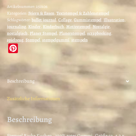
Kuchen
Artikelnummer:
250106
Kategorien:
Feiern & Essen
,
Textstempel & Zahlenstempel
Text
Schlagwörter:
bullet journal
,
Collage
,
Gummistempel
,
Illustration
,
-
journaling
,
Kinder
,
Kinderbuch
,
Motivstempel
,
Nostalgie
,
unmontiert
nostalgisch
,
Planer Stempel
,
Planerstempel
,
scrapbooking
,
oder
spielzeug
,
Stempel
,
stempelgummi
,
stempeln
auf
Pi
Haftschaum
nt
(250106)
er
Menge
es
Beschreibung
t
Zusätzliche Informationen
Beschreibung
Stempel Backe Kuchen , 100% rotes Gummi, Größe ca. 4,2 x