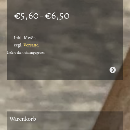
Preisspanne:
€
5,60
€
6,50
–
€5,60
bis
Inkl. MwSt.
€6,50
zzgl.
Versand
Lieferzeit: nicht angegeben
Dieses
Produkt
weist
mehrere
Varianten
auf.
Die
Warenkorb
Optionen
können