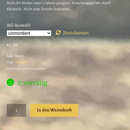
Nicht für Kinder unter 5 Jahren geeignet. Erstickungsgefahr durch
Kleinteile. Nicht zum Verzehr bestimmt.
Stil-Auswahl
Zurücksetzen
€
5,00
Inkl. MwSt.
zzgl.
Versand
Lieferzeit: nicht angegeben
0 vorrätig
Nostalgie
In den Warenkorb
Stempel
Backe
backe