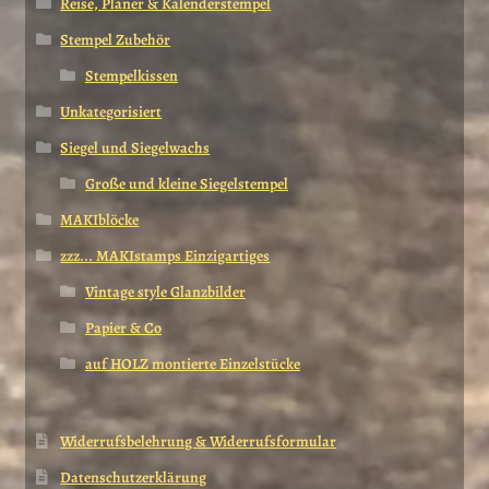
Reise, Planer & Kalenderstempel
Stempel Zubehör
Stempelkissen
Unkategorisiert
Siegel und Siegelwachs
Große und kleine Siegelstempel
MAKIblöcke
zzz... MAKIstamps Einzigartiges
Vintage style Glanzbilder
Papier & Co
auf HOLZ montierte Einzelstücke
Widerrufsbelehrung & Widerrufsformular
Datenschutzerklärung