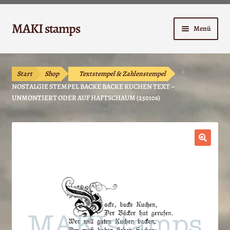
Zur
Zum
MAKI stamps
Menü
Navigation
Inhalt
springen
springen
Shop
Start
Shop
Textstempel & Zahlenstempel
Warenkorb
NOSTALGIE STEMPEL BACKE BACKE KUCHEN TEXT –
UNMONTIERT ODER AUF HAFTSCHAUM (250106)
Kasse
Anleitungen
🔍
Unterm
Kontakt
öffnen
Mein Konto