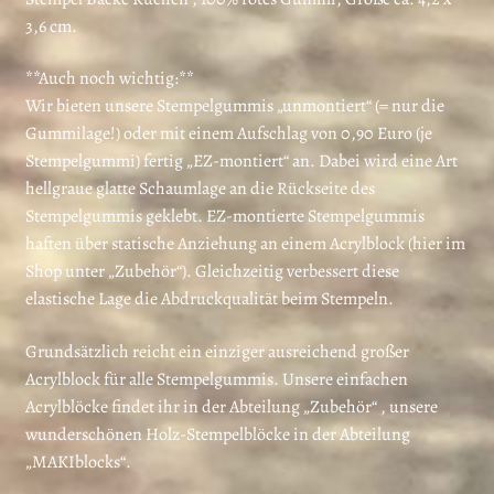
3,6 cm.
**Auch noch wichtig:**
Wir bieten unsere Stempelgummis „unmontiert“ (= nur die
Gummilage!) oder mit einem Aufschlag von 0,90 Euro (je
Stempelgummi) fertig „EZ-montiert“ an. Dabei wird eine Art
hellgraue glatte Schaumlage an die Rückseite des
Stempelgummis geklebt. EZ-montierte Stempelgummis
haften über statische Anziehung an einem Acrylblock (hier im
Shop unter „Zubehör“). Gleichzeitig verbessert diese
elastische Lage die Abdruckqualität beim Stempeln.
Grundsätzlich reicht ein einziger ausreichend großer
Acrylblock für alle Stempelgummis. Unsere einfachen
Acrylblöcke findet ihr in der Abteilung „Zubehör“ , unsere
wunderschönen Holz-Stempelblöcke in der Abteilung
„MAKIblocks“.