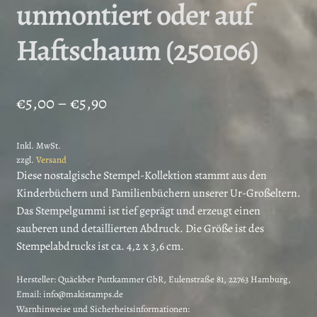
unmontiert oder auf
Haftschaum (250106)
Preisspanne:
€
5,00
–
€
5,90
€5,00
Inkl. MwSt.
bis
zzgl.
Versand
€5,90
Diese nostalgische Stempel-Kollektion stammt aus den
Kinderbüchern und Familienbüchern unserer Ur-Großeltern.
Das Stempelgummi ist tief geprägt und erzeugt einen
sauberen und detaillierten Abdruck. Die Größe ist des
Stempelabdrucks ist ca. 4,2 x 3,6 cm.
Hersteller:
Quäckber Puttkammer GbR, Eulenstraße 81, 22763 Hamburg,
Email: info@makistamps.de
Warnhinweise und Sicherheitsinformationen: