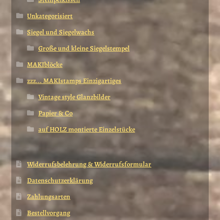
Unkategorisiert
Siegel und Siegelwachs
Große und kleine Siegelstempel
MAKIblöcke
zzz... MAKIstamps Einzigartiges
Vintage style Glanzbilder
Papier & Co
auf HOLZ montierte Einzelstücke
Widerrufsbelehrung & Widerrufsformular
Datenschutzerklärung
Zahlungsarten
Bestellvorgang