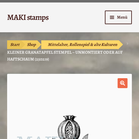
Zur
Zum
MAKI stamps
Menü
Navigation
Inhalt
springen
springen
Shop
Start
Shop
Mittelalter, Rollenspiel & alte Kulturen
Warenkorb
KLEINER GRANATAPFEL STEMPEL – UNMONTIERT ODER AUF
HAFTSCHAUM (250219)
Kasse
Anleitungen
🔍
Unterm
Kontakt
öffnen
Mein Konto