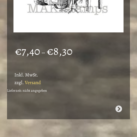
Preisspanne:
€
7,40
€
8,30
–
€7,40
bis
Inkl. MwSt.
€8,30
zzgl.
Versand
Lieferzeit: nicht angegeben
Dieses
Produkt
weist
mehrere