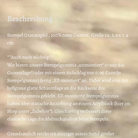
Beschreibung
Stempel Granatapfel , 100% rotes Gummi, Größe ca. 2,4 x 2,4
cm.
**Auch noch wichtig:**
Wir bieten unsere Stempelgummis „unmontiert“ (= nur die
Gummilage!) oder mit einem Aufschlag von 0,90 Euro (je
Stempelgummi) fertig „EZ-montiert“ an. Dabei wird eine Art
hellgraue glatte Schaumlage an die Rückseite des
Stempelgummis geklebt. EZ-montierte Stempelgummis
haften über statische Anziehung an einem Acrylblock (hier im
Shop unter „Zubehör“). Gleichzeitig verbessert diese
elastische Lage die Abdruckqualität beim Stempeln.
Grundsätzlich reicht ein einziger ausreichend großer