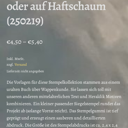
oder auf Haftschaum
(250219)
Preisspanne:
€
4,50
–
€
5,40
€4,50
Inkl. MwSt.
bis
zzgl.
Versand
€5,40
Lieferzeit: nicht angegeben
Die Vorlagen für diese Stempelkollektion stammen aus einem
uralten Buch über Wappenkunde. Sie lassen sich toll mit
unseren anderen mittelalterlichen Text und Heraldik Motiven
kombinieren. Ein kleiner passender Siegelstempel rundet das
Projekt ab (solange Vorrat reicht). Das Stempelgummi ist tief
geprägt und erzeugt einen sauberen und detaillierten
Abdruck. Die Größe ist des Stempelabdrucks ist ca. 2,4 x 2,4