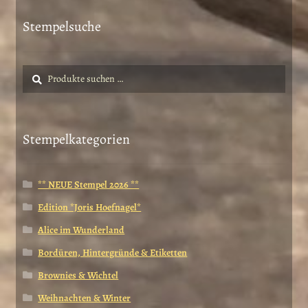
gewählt
Stempelsuche
werden
Suche
Suchen
nach:
Stempelkategorien
** NEUE Stempel 2026 **
Edition *Joris Hoefnagel*
Alice im Wunderland
Bordüren, Hintergründe & Etiketten
Brownies & Wichtel
Weihnachten & Winter