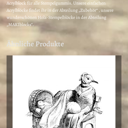
Acrylblock für alle Stempelgummis. Unsere einfachen
Acrylblöcke findet ihr in der Abteilung „Zubehör“ , unsere
wunderschönen Holz-Stempelblöcke in der Abteilung
„MAKIblocks“.
Ähnliche Produkte