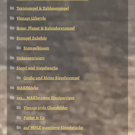
Textstempel & Zahlenstempel
Vintage Lifestyle
Reise, Planer & Kalenderstempel
Stempel Zubehör
Stempelkissen
Unkategorisiert
Siegel und Siegelwachs
Große und kleine Siegelstempel
MAKIblöcke
zzz... MAKIstamps Einzigartiges
Vintage style Glanzbilder
Papier & Co
auf HOLZ montierte Einzelstücke