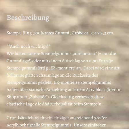
Beschreibung
Stempel Ring ,100% rotes Gummi, Größe ca. 2,4 x 2,3 cm.
**Auch noch wichtig:**
Wir bieten unsere Stempelgummis „unmontiert“ (= nur die
Gummilage!) oder mit einem Aufschlag von 0,90 Euro (je
Stempelgummi) fertig „EZ-montiert“ an. Dabei wird eine Art
hellgraue glatte Schaumlage an die Rückseite des
Stempelgummis geklebt. EZ-montierte Stempelgummis
haften über statische Anziehung an einem Acrylblock (hier im
Shop unter „Zubehör“). Gleichzeitig verbessert diese
elastische Lage die Abdruckqualität beim Stempeln.
Grundsätzlich reicht ein einziger ausreichend großer
Acrylblock für alle Stempelgummis. Unsere einfachen