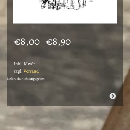
Preisspanne:
€
8,00
€
8,90
–
€8,00
bis
Inkl. MwSt.
€8,90
zzgl.
Versand
Lieferzeit: nicht angegeben
Dieses
Produkt
weist
mehrere
Varianten