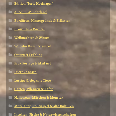
Edition *Joris Hoefnagel*
Alice im Wunderland
Bordüren, Hintergründe & Etiketten
Brownies & Wichtel
Weihnachten & Winter
Wilhelm Busch Stempel
Ostern & Frühling
Faux Postage & Mail Art
Feiern & Essen
Lustige & elegante Tiere
Garten, Pflanzen & Käfer
Halloween, Märchen & Monster
Mittelalter, Rollenspiel & alte Kulturen
Insekten, Fische & Naturwissenschaften