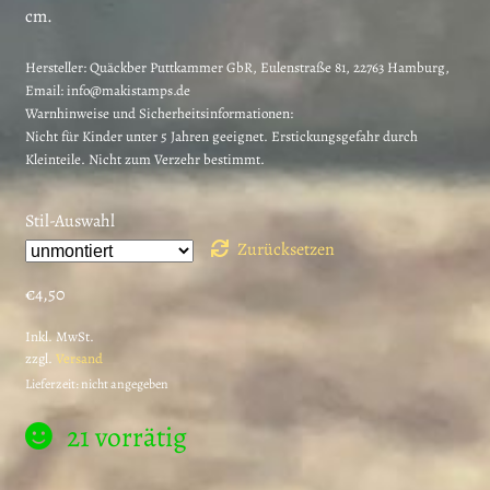
cm.
Hersteller:
Quäckber Puttkammer GbR, Eulenstraße 81, 22763 Hamburg,
Email: info@makistamps.de
Warnhinweise und Sicherheitsinformationen:
Nicht für Kinder unter 5 Jahren geeignet. Erstickungsgefahr durch
Kleinteile. Nicht zum Verzehr bestimmt.
Stil-Auswahl
Zurücksetzen
€
4,50
Inkl. MwSt.
zzgl.
Versand
Lieferzeit: nicht angegeben
21 vorrätig