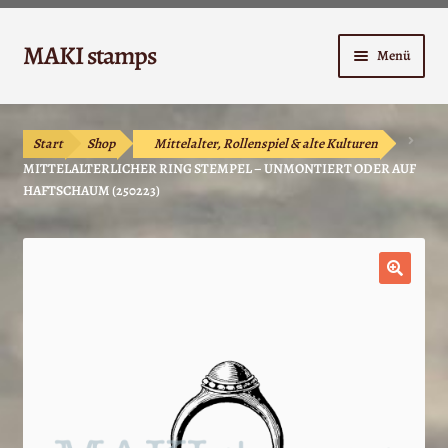
Zur
Zum
MAKI stamps
Menü
Navigation
Inhalt
springen
springen
Shop
Start
Shop
Mittelalter, Rollenspiel & alte Kulturen
Warenkorb
MITTELALTERLICHER RING STEMPEL – UNMONTIERT ODER AUF
HAFTSCHAUM (250223)
Kasse
Anleitungen
🔍
Unterm
Kontakt
öffnen
Mein Konto