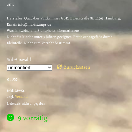
cm.
Hersteller:
Quäckber Puttkammer GbR, Eulenstraße 81, 22763 Hamburg,
Email: info@makistamps.de
Warnhinweise und Sicherheitsinformationen:
Nicht für Kinder unter 5 Jahren geeignet. Erstickungsgefahr durch
Kleinteile. Nicht zum Verzehr bestimmt.
Stil-Auswahl
Zurücksetzen
€
4,50
Inkl. MwSt.
zzgl.
Versand
Lieferzeit: nicht angegeben
9 vorrätig