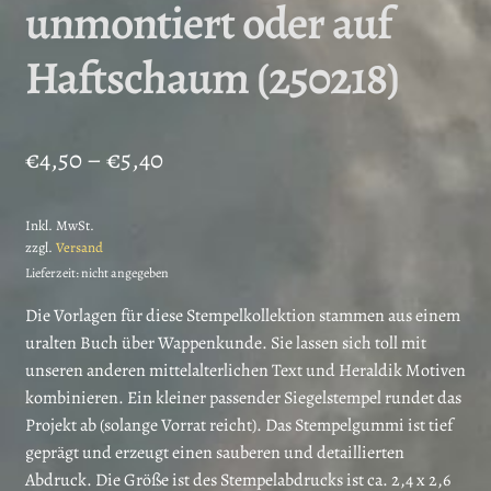
unmontiert oder auf
Haftschaum (250218)
Preisspanne:
€
4,50
–
€
5,40
€4,50
Inkl. MwSt.
bis
zzgl.
Versand
€5,40
Lieferzeit: nicht angegeben
Die Vorlagen für diese Stempelkollektion stammen aus einem
uralten Buch über Wappenkunde. Sie lassen sich toll mit
unseren anderen mittelalterlichen Text und Heraldik Motiven
kombinieren. Ein kleiner passender Siegelstempel rundet das
Projekt ab (solange Vorrat reicht). Das Stempelgummi ist tief
geprägt und erzeugt einen sauberen und detaillierten
Abdruck. Die Größe ist des Stempelabdrucks ist ca. 2,4 x 2,6