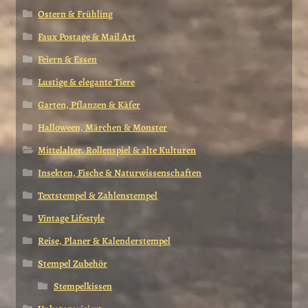
Ostern & Frühling
Faux Postage & Mail Art
Feiern & Essen
Lustige & elegante Tiere
Garten, Pflanzen & Käfer
Halloween, Märchen & Monster
Mittelalter, Rollenspiel & alte Kulturen
Insekten, Fische & Naturwissenschaften
Textstempel & Zahlenstempel
Vintage Lifestyle
Reise, Planer & Kalenderstempel
Stempel Zubehör
Stempelkissen