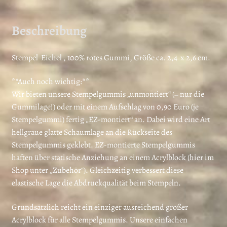
Beschreibung
Stempel Eichel , 100% rotes Gummi, Größe ca. 2,4 x 2,6 cm.
**Auch noch wichtig:**
Wir bieten unsere Stempelgummis „unmontiert“ (= nur die
Gummilage!) oder mit einem Aufschlag von 0,90 Euro (je
Stempelgummi) fertig „EZ-montiert“ an. Dabei wird eine Art
hellgraue glatte Schaumlage an die Rückseite des
Stempelgummis geklebt. EZ-montierte Stempelgummis
haften über statische Anziehung an einem Acrylblock (hier im
Shop unter „Zubehör“). Gleichzeitig verbessert diese
elastische Lage die Abdruckqualität beim Stempeln.
Grundsätzlich reicht ein einziger ausreichend großer
Acrylblock für alle Stempelgummis. Unsere einfachen