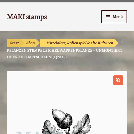
Zur
Zum
MAKI stamps
Menü
Navigation
Inhalt
springen
springen
Shop
Start
Shop
Mittelalter, Rollenspiel & alte Kulturen
Warenkorb
PFLANZEN STEMPEL EICHEL WAPPENPFLANZE – UNMONTIERT
ODER AUF HAFTSCHAUM (250218)
Kasse
Anleitungen
🔍
Unterm
Kontakt
öffnen
Mein Konto