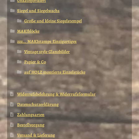
Unkategorisiert
Siegel und Siegelwachs
Große und kleine Siegelstempel
MAKIblöcke
zzz... MAKIstamps Einzigartiges
Vintage style Glanzbilder
Papier & Co
auf HOLZ montierte Einzelstücke
Widerrufsbelehrung & Widerrufsformular
Datenschutzerklärung
Zahlungsarten
Bestellvorgang
Versand & Lieferung