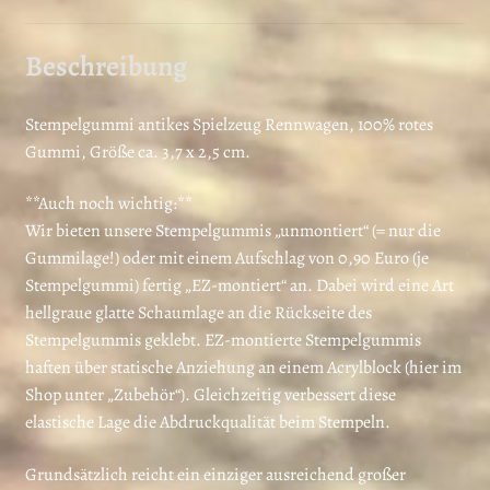
Beschreibung
Stempelgummi antikes Spielzeug Rennwagen, 100% rotes
Gummi, Größe ca. 3,7 x 2,5 cm.
**Auch noch wichtig:**
Wir bieten unsere Stempelgummis „unmontiert“ (= nur die
Gummilage!) oder mit einem Aufschlag von 0,90 Euro (je
Stempelgummi) fertig „EZ-montiert“ an. Dabei wird eine Art
hellgraue glatte Schaumlage an die Rückseite des
Stempelgummis geklebt. EZ-montierte Stempelgummis
haften über statische Anziehung an einem Acrylblock (hier im
Shop unter „Zubehör“). Gleichzeitig verbessert diese
elastische Lage die Abdruckqualität beim Stempeln.
Grundsätzlich reicht ein einziger ausreichend großer