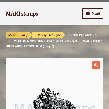
Zur
Zum
MAKI stamps
Menü
Navigation
Inhalt
springen
springen
Shop
Start
Shop
Vintage Lifestyle
STEMPEL ANTIKES
Warenkorb
SPIELZEUG RENNWAGEN AUS KATALOG VON 1912 – UNMONTIERT
ODER AUF HAFTSCHAUM (220316)
Kasse
Anleitungen
🔍
Unterm
Kontakt
öffnen
Mein Konto