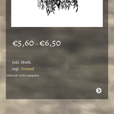
Preisspanne:
€
5,60
€
6,50
–
€5,60
bis
Inkl. MwSt.
€6,50
zzgl.
Versand
Lieferzeit: nicht angegeben
Dieses
Produkt
weist
mehrere