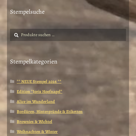
gewählt
Stempelsuche
werden
Suche
Suchen
nach:
Stempelkategorien
** NEUE Stempel 2026 **
Edition *Joris Hoefnagel*
Alice im Wunderland
Bordüren, Hintergründe & Etiketten
Brownies & Wichtel
Weihnachten & Winter