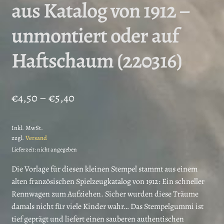
aus Katalog von 1912 –
unmontiert oder auf
Haftschaum (220316)
Preisspanne:
€
4,50
–
€
5,40
€4,50
Inkl. MwSt.
bis
zzgl.
Versand
€5,40
Lieferzeit: nicht angegeben
Die Vorlage für diesen kleinen Stempel stammt aus einem
alten französischen Spielzeugkatalog von 1912: Ein schneller
Rennwagen zum Aufziehen. Sicher wurden diese Träume
damals nicht für viele Kinder wahr… Das Stempelgummi ist
tief geprägt und liefert einen sauberen authentischen